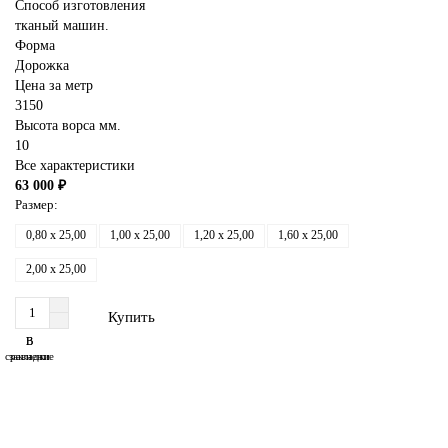
Способ изготовления
тканый машин.
Форма
Дорожка
Цена за метр
3150
Высота ворса мм.
10
Все характеристики
63 000 ₽
Размер:
0,80 x 25,00
1,00 x 25,00
1,20 x 25,00
1,60 x 25,00
2,00 x 25,00
Купить
В
В
сравнение
закладки