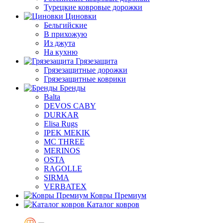
Турецкие ковровые дорожки
Циновки
Бельгийские
В прихожую
Из джута
На кухню
Грязезащита
Грязезащитные дорожки
Грязезащитные коврики
Бренды
Balta
DEVOS CABY
DURKAR
Elisa Rugs
IPEK MEKIK
MC THREE
MERINOS
OSTA
RAGOLLE
SIRMA
VERBATEX
Ковры Премиум
Каталог ковров