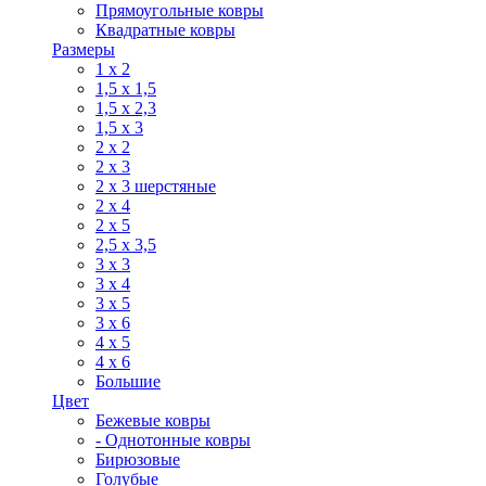
Прямоугольные ковры
Квадратные ковры
Размеры
1 х 2
1,5 х 1,5
1,5 х 2,3
1,5 х 3
2 х 2
2 х 3
2 х 3 шерстяные
2 х 4
2 х 5
2,5 х 3,5
3 х 3
3 х 4
3 х 5
3 х 6
4 х 5
4 х 6
Большие
Цвет
Бежевые ковры
- Однотонные ковры
Бирюзовые
Голубые