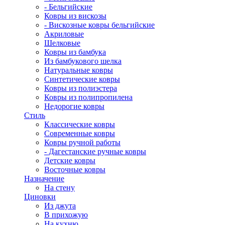
- Бельгийские
Ковры из вискозы
- Вискозные ковры бельгийские
Акриловые
Шелковые
Ковры из бамбука
Из бамбукового шелка
Натуральные ковры
Синтетические ковры
Ковры из полиэстера
Ковры из полипропилена
Недорогие ковры
Стиль
Классические ковры
Современные ковры
Ковры ручной работы
- Дагестанские ручные ковры
Детские ковры
Восточные ковры
Назначение
На стену
Циновки
Из джута
В прихожую
На кухню