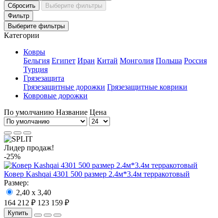
Сбросить
Выберите фильтры
Фильтр
Выберите фильтры
Категории
Ковры
Бельгия
Египет
Иран
Китай
Монголия
Польша
Россия
Турция
Грязезащита
Грязезащитные дорожки
Грязезащитные коврики
Ковровые дорожки
По умолчанию
Название
Цена
Лидер продаж!
-25%
Ковер Kashqai 4301 500 размер 2.4м*3.4м терракотовый
Размер:
2,40 x 3,40
164 212 ₽
123 159 ₽
Купить