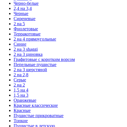
Черно-белые
2,4 на 3,4
Черные
Сиреневые
2 на 5
Фиолетовые
Терракотовые
2 на 4 прямоугольные
Синие
2 на 3 shaggi
2 на 3 циновка
Графитовые с коротким ворсом
Пепельные пушистые
2 на 3 шерстяной
2 на 2,8
Серые
2 на 2
1,5 на 4
1,5 на 3
Оранжевые
Красные классические
Красные
Пушистые прикроватные
Тонкие
Пушистые в детскую