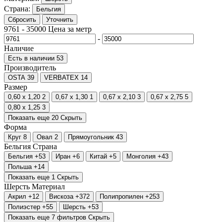
Страна:
Бельгия
Сбросить
Уточнить
9761
-
35000
Цена за метр
-
Наличие
Есть в наличии
53
Производитель
OSTA
39
VERBATEX
14
Размер
0,60 x 1,20
2
0,67 x 1,30
1
0,67 x 2,10
3
0,67 x 2,75
5
0,80 x 1,25
3
Показать еще 20
Скрыть
Форма
Круг
8
Овал
2
Прямоугольник
43
Бельгия
Страна
Бельгия
+53
Иран
+6
Китай
+5
Монголия
+43
Польша
+14
Показать еще 1
Скрыть
Шерсть
Материал
Акрил
+12
Вискоза
+372
Полипропилен
+253
Полиэстер
+55
Шерсть
+53
Показать еще 7 фильтров
Скрыть