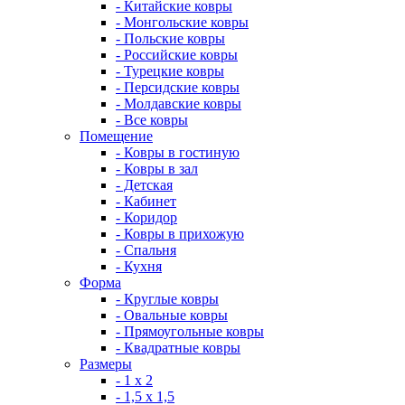
- Китайские ковры
- Монгольские ковры
- Польские ковры
- Российские ковры
- Турецкие ковры
- Персидские ковры
- Молдавские ковры
- Все ковры
Помещение
- Ковры в гостиную
- Ковры в зал
- Детская
- Кабинет
- Коридор
- Ковры в прихожую
- Спальня
- Кухня
Форма
- Круглые ковры
- Овальные ковры
- Прямоугольные ковры
- Квадратные ковры
Размеры
- 1 х 2
- 1,5 х 1,5