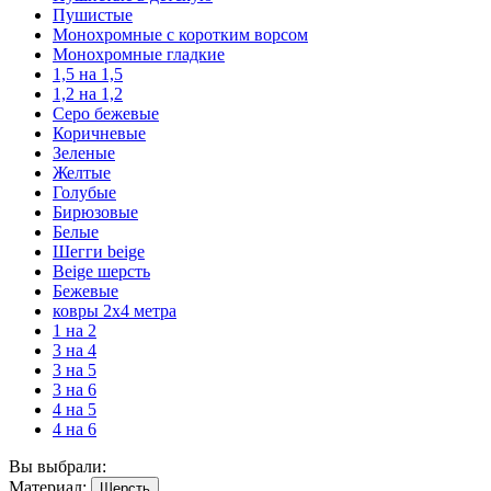
Пушистые
Монохромные с коротким ворсом
Монохромные гладкие
1,5 на 1,5
1,2 на 1,2
Серо бежевые
Коричневые
Зеленые
Желтые
Голубые
Бирюзовые
Белые
Шегги beige
Beige шерсть
Бежевые
ковры 2х4 метра
1 на 2
3 на 4
3 на 5
3 на 6
4 на 5
4 на 6
Вы выбрали:
Материал:
Шерсть