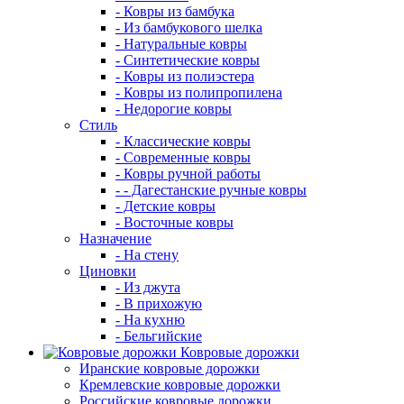
- Ковры из бамбука
- Из бамбукового шелка
- Натуральные ковры
- Синтетические ковры
- Ковры из полиэстера
- Ковры из полипропилена
- Недорогие ковры
Стиль
- Классические ковры
- Современные ковры
- Ковры ручной работы
- - Дагестанские ручные ковры
- Детские ковры
- Восточные ковры
Назначение
- На стену
Циновки
- Из джута
- В прихожую
- На кухню
- Бельгийские
Ковровые дорожки
Иранские ковровые дорожки
Кремлевские ковровые дорожки
Российские ковровые дорожки