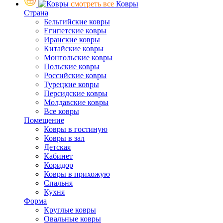
смотреть все
Ковры
Страна
Бельгийские ковры
Египетские ковры
Иранские ковры
Китайские ковры
Монгольские ковры
Польские ковры
Российские ковры
Турецкие ковры
Персидские ковры
Молдавские ковры
Все ковры
Помещение
Ковры в гостиную
Ковры в зал
Детская
Кабинет
Коридор
Ковры в прихожую
Спальня
Кухня
Форма
Круглые ковры
Овальные ковры