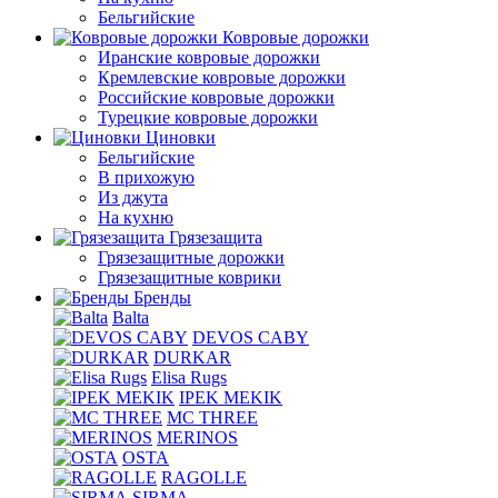
Бельгийские
Ковровые дорожки
Иранские ковровые дорожки
Кремлевские ковровые дорожки
Российские ковровые дорожки
Турецкие ковровые дорожки
Циновки
Бельгийские
В прихожую
Из джута
На кухню
Грязезащита
Грязезащитные дорожки
Грязезащитные коврики
Бренды
Balta
DEVOS CABY
DURKAR
Elisa Rugs
IPEK MEKIK
MC THREE
MERINOS
OSTA
RAGOLLE
SIRMA