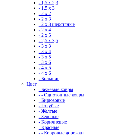
- 1,5 х 2,3
- 1,5 х 3
- 2 х 2
- 2 х 3
- 2 х 3 шерстяные
- 2 х 4
- 2 х 5
- 2,5 х 3,5
- 3 х 3
- 3 х 4
- 3 х 5
- 3 х 6
- 4 х 5
- 4 х 6
- Большие
Цвет
- Бежевые ковры
- - Однотонные ковры
- Бирюзовые
- Голубые
- Желтые
- Зеленые
- Коричневые
- Красные
- - Ковровые дорожки