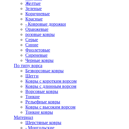
Желтые
Зеленые
Коричневые
Красные
- Ковровые дорожки
Оранжевые
розовые ковры
Серые
Синие
Фиолетовые
Сиреневые
Черные ковры
По типу ворса
Безворсовые ковры
Шегги
Ковры с коротким ворсом
Ковры с длинным ворсом
Ворсовые ковры
Тонкие
Рельефные ковры
Ковры с высоким ворсом
Тонкие ковры
Материал
Шерстяные ковры
- Монгольские