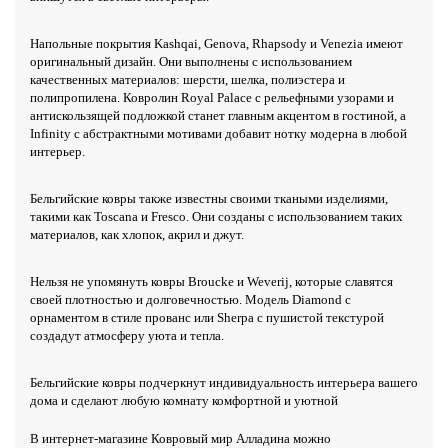
Напольные покрытия Kashqai, Genova, Rhapsody и Venezia имеют
оригинальный дизайн. Они выполнены с использованием
качественных материалов: шерсти, шелка, полиэстера и
полипропилена. Ковролин Royal Palace с рельефными узорами и
антискользящей подложкой станет главным акцентом в гостиной, а
Infinity с абстрактными мотивами добавит нотку модерна в любой
интерьер.
Бельгийские ковры также известны своими ткаными изделиями,
такими как Toscana и Fresco. Они созданы с использованием таких
материалов, как хлопок, акрил и джут.
Нельзя не упомянуть ковры Broucke и Weverij, которые славятся
своей плотностью и долговечностью. Модель Diamond с
орнаментом в стиле прованс или Sherpa с пушистой текстурой
создадут атмосферу уюта и тепла.
Бельгийские ковры подчеркнут индивидуальность интерьера вашего
дома и сделают любую комнату комфортной и уютной
В интернет-магазине Ковровый мир Алладина можно