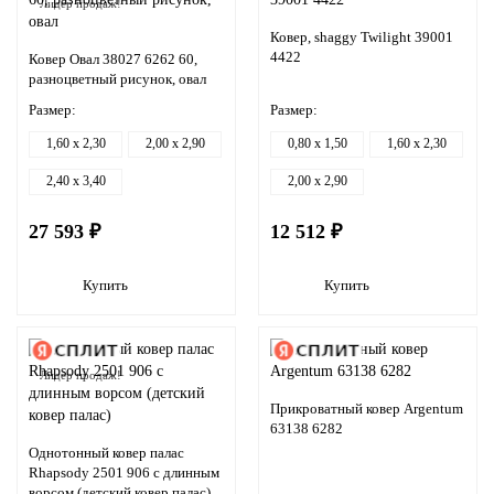
Лидер продаж!
Ковер, shaggy Twilight 39001
4422
Ковер Овал 38027 6262 60,
разноцветный рисунок, овал
Размер:
Размер:
1,60 x 2,30
2,00 x 2,90
0,80 x 1,50
1,60 x 2,30
2,40 x 3,40
2,00 x 2,90
27 593 ₽
12 512 ₽
Купить
Купить
Лидер продаж!
Прикроватный ковер Argentum
63138 6282
Однотонный ковер палас
Rhapsody 2501 906 с длинным
ворсом (детский ковер палас)