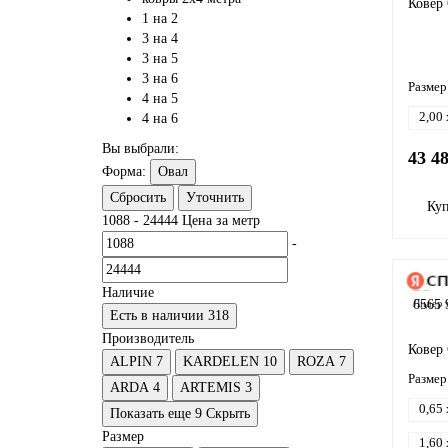
Ковер 
1 на 2
3 на 4
3 на 5
3 на 6
Размер
4 на 5
2,00 
4 на 6
Вы выбрали:
43 4
Форма:
Овал
Сбросить
Уточнить
Ку
1088
-
24444
Цена за метр
-
Наличие
Лидер 
Есть в наличии
318
Производитель
Ковер
ALPIN
7
KARDELEN
10
ROZA
7
Размер
ARDA
4
ARTEMIS
3
0,65 
Показать еще 9
Скрыть
Размер
1,60 