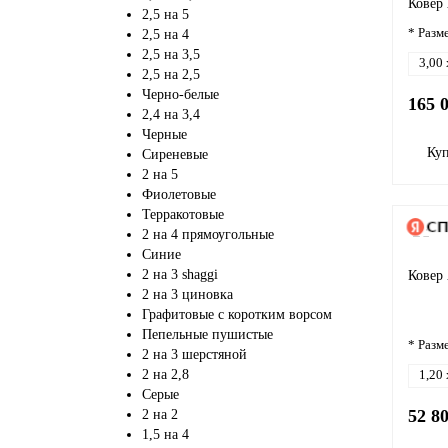
Ковер
2,5 на 5
* Разм
2,5 на 4
2,5 на 3,5
3,00 
2,5 на 2,5
Черно-белые
165 
2,4 на 3,4
Черные
Ку
Сиреневые
2 на 5
Фиолетовые
Терракотовые
2 на 4 прямоугольные
Синие
2 на 3 shaggi
Ковер 
2 на 3 циновка
Графитовые с коротким ворсом
Пепельные пушистые
* Разм
2 на 3 шерстяной
2 на 2,8
1,20 
Серые
52 8
2 на 2
1,5 на 4