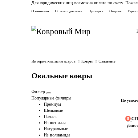
Для юридических лиц возможна оплата по счету. Пожалуй
О компании
Оплата и доставка
Примерка
Оверлок
Гаран
Интернет-магазин ковров
Ковры
Овальные
Овальные ковры
Фильтр
Популярные фильтры
По умол
Премиум
Шелковые
Паласы
Из шенилла
Лидер 
Натуральные
Из полиамида