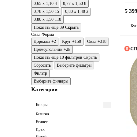
0,65 x 1,10
4
0,77 x 1,50
8
5 39
0,78 x 1,50
15
0,80 x 1,40
2
0,80 x 1,50
110
Ку
Показать еще 39
Скрыть
Овал
Форма
Дорожка
+2
Круг
+150
Овал
+318
Прямоугольник
+2
k
Показать еще 10 фильтров
Скрыть
Сбросить
Выберите фильтры
Фильтр
Выберите фильтры
Категории
Ковры
Бельгия
Египет
Иран
Китай