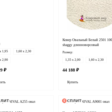
Ковер Овальный Белый 2501 10
:
shaggy длинноворсовый
x 1,95
1,60 x 2,30
Размер:
x 2,90
1,35 x 2,00
1,60 x 2,30
69 ₽
44 188 ₽
пить
Купить