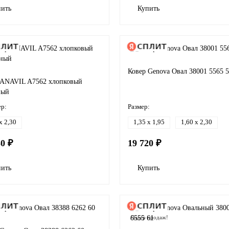
пить
Купить
Ковер Genova Овал 38001 5565 
 ANAVIL A7562 хлопковый
ный
ер:
Размер:
x 2,30
1,35 x 1,95
1,60 x 2,30
80 ₽
19 720 ₽
пить
Купить
Лидер продаж!