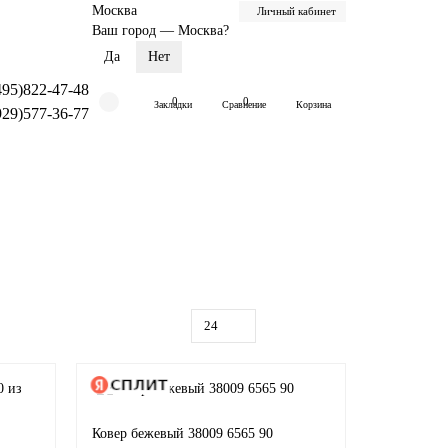
Москва
Личный кабинет
Ваш город —
Москва
?
495)822-47-48
0
0
Закладки
Сравнение
Корзина
929)577-36-77
Ковер бежевый 38009 6565 90