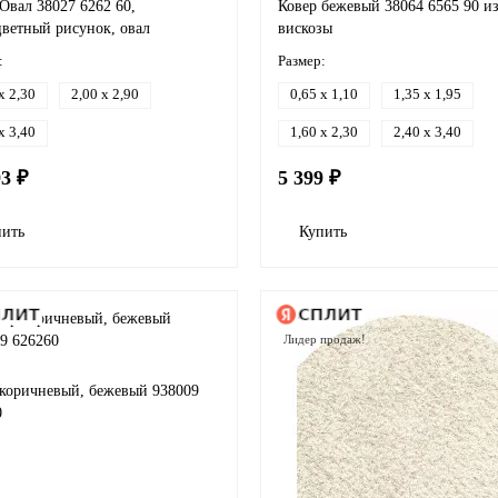
Овал 38027 6262 60,
Ковер бежевый 38064 6565 90 и
цветный рисунок, овал
вискозы
:
Размер:
x 2,30
2,00 x 2,90
0,65 x 1,10
1,35 x 1,95
x 3,40
1,60 x 2,30
2,40 x 3,40
93 ₽
5 399 ₽
пить
Купить
Лидер продаж!
 коричневый, бежевый 938009
0