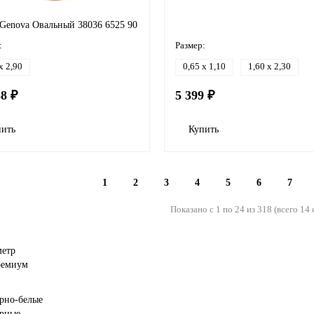
 Genova Овальный 38036 6525 90
:
Размер:
x 2,90
0,65 x 1,10
1,60 x 2,30
88 ₽
5 399 ₽
пить
Купить
1
2
3
4
5
6
7
Показано с 1 по 24 из 318 (всего 14
метр
емиум
рно-белые
рные