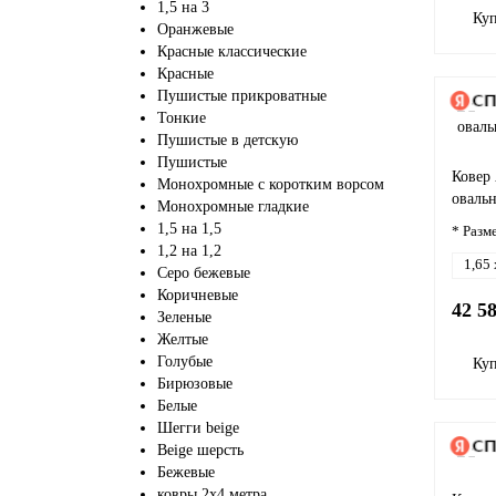
1,5 на 3
Ку
Оранжевые
Красные классические
Красные
Пушистые прикроватные
Тонкие
Пушистые в детскую
Пушистые
Ковер
Монохромные с коротким ворсом
оваль
Монохромные гладкие
1,5 на 1,5
* Разм
1,2 на 1,2
1,65 
Серо бежевые
Коричневые
42 5
Зеленые
Желтые
Голубые
Ку
Бирюзовые
Белые
Шегги beige
Beige шерсть
Бежевые
ковры 2х4 метра