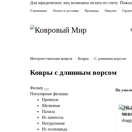
Для юридических лиц возможна оплата по счету. Пожалуй
О компании
Оплата и доставка
Примерка
Оверлок
Гаран
Интернет-магазин ковров
Ковры
С длинным ворсом
Ковры с длинным ворсом
Фильтр
По умол
Популярные фильтры
Премиум
Шелковые
Паласы
Лидер 
Из шенилла
Натуральные
Из полиамида