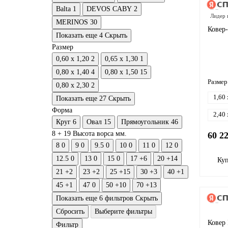
Balta
1
DEVOS CABY
2
Лидер 
MERINOS
30
Ковер
Показать еще 4
Скрыть
Размер
0,60 x 1,20
2
0,65 x 1,30
1
0,80 x 1,40
4
0,80 x 1,50
15
Размер
0,80 x 2,30
2
1,60 
Показать еще 27
Скрыть
Форма
2,40 
Круг
6
Овал
15
Прямоугольник
46
8 +
19
Высота ворса мм.
60 2
8
0
9
0
9.5
0
10
0
11
0
12
0
12.5
0
13
0
15
0
17
+6
20
+14
Ку
21
+2
23
+2
25
+15
30
+3
40
+1
45
+1
47
0
50
+10
70
+13
Показать еще 6 фильтров
Скрыть
Сбросить
Выберите фильтры
Ковер 
Фильтр