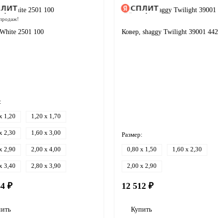
продаж!
White 2501 100
Ковер, shaggy Twilight 39001 44
:
x 1,20
1,20 x 1,70
x 2,30
1,60 x 3,00
Размер:
x 2,90
2,00 x 4,00
0,80 x 1,50
1,60 x 2,30
x 3,40
2,80 x 3,90
2,00 x 2,90
84 ₽
12 512 ₽
пить
Купить