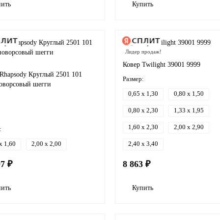
пить
Купить
Лидер продаж!
Ковер Twilight 39001 9999
 Rhapsody Круглый 2501 101
Размер:
оворсовый шегги
0,65 x 1,30
0,80 x 1,50
0,80 x 2,30
1,33 x 1,95
1,60 x 2,30
2,00 x 2,90
:
x 1,60
2,00 x 2,00
2,40 x 3,40
97 ₽
8 863 ₽
пить
Купить