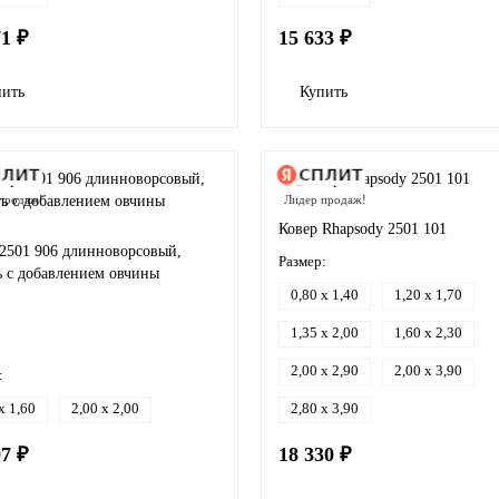
71 ₽
15 633 ₽
пить
Купить
продаж!
Лидер продаж!
Ковер Rhapsody 2501 101
 2501 906 длинноворсовый,
Размер:
ь с добавлением овчины
0,80 x 1,40
1,20 x 1,70
1,35 x 2,00
1,60 x 2,30
2,00 x 2,90
2,00 x 3,90
:
x 1,60
2,00 x 2,00
2,80 x 3,90
97 ₽
18 330 ₽