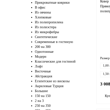
Ковер
Прикроватные коврики
Прямоу
В офис
полип
Из овчины
Хлопковые
Из полипропилена
Из полиэстера
Из микрофибры
Синтетические
Современные в гостиную
200 на 300
Однотонные
Модерн
Размер
Классические для гостиной
1,00 
Лофт
Восточные
1,50 
Абстракция
Египетские из вискозы
3 00
Акриловые Турция
Большие
150 на 150
Ку
2 на 3
250 на 350