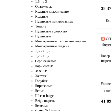
1,5 на 3
Оранжевые
38 3
Красные классические
Красные
Ку
Пушистые прикроватные
Тонкие
Пушистые в детскую
Пушистые
Монохромные с коротким ворсом
Лидер 
Монохромные гладкие
1,5 на 1,5
Ковер
1,2 на 1,2
шерст
Серо бежевые
Коричневые
Зеленые
Желтые
Голубые
Размер
Бирюзовые
Белые
1,60 
Шегги beige
41 8
Beige шерсть
Бежевые
ковры 2х4 метра