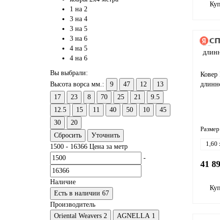
Ку
1 на 2
3 на 4
3 на 5
3 на 6
4 на 5
4 на 6
Вы выбрали:
Ковер
Высота ворса мм.:
9
47
12
13
длинн
17
23
8
70
25
21
9.5
12.5
15
11
40
50
10
45
30
20
Размер
Сбросить
Уточнить
1,60 
1500
-
16366
Цена за метр
-
41 8
Наличие
Ку
Есть в наличии
67
Производитель
Oriental Weavеrs
2
AGNELLA
1