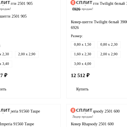
продаж!
Лидер продаж!
-шегги 2501 905
Ковер-шегги Twilight белый 390
6926
Размер:
0,80 x 1,50
0,80 x 2,30
:
x 2,30
2,00 x 2,90
1,60 x 2,30
2,00 x 2,90
x 3,40
3,00 x 4,00
27 ₽
12 512 ₽
пить
Купить
Лидер продаж!
Imperia 91560 Taupe
Ковер Rhapsody 2501 600