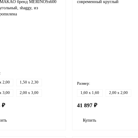
 MAKAO бренд MERINOSs600
современный круглый
гольный, shaggy, из
ропилена
:
x 2,00
1,50 x 2,30
Размер:
x 3,00
2,00 x 3,00
1,60 x 1,60
2,00 x 2,00
8 ₽
41 897 ₽
пить
Купить