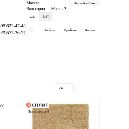
Москва
Личный кабинет
Ваш город —
Москва
?
495)822-47-48
0
0
Закладки
Сравнение
Корзина
929)577-36-77
Лидер продаж!