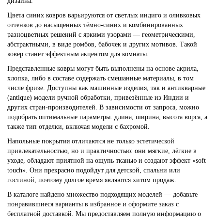
дизайна.
Цвета синих ковров варьируются от светлых индиго и оливковых
оттенков до насыщенных тёмно-синих и комбинированных
разноцветных решений с яркими узорами — геометрическими,
абстрактными, в виде ромбов, бабочек и других мотивов. Такой
ковер станет эффектным акцентом для комнаты.
Представленные ковры могут быть выполнены на основе акрила,
хлопка, либо в составе содержать смешанные материалы, в том
числе фризе. Доступны как машинные изделия, так и антикварные
(antique) модели ручной обработки, привезённые из Индии и
других стран-производителей. В зависимости от запроса, можно
подобрать оптимальные параметры: длина, ширина, высота ворса, а
также тип отделки, включая модели с бахромой.
Напольные покрытия отличаются не только эстетической
привлекательностью, но и практичностью: они мягкие, лёгкие в
уходе, обладают приятной на ощупь тканью и создают эффект «soft
touch». Они прекрасно подойдут для детской, спальни или
гостиной, поэтому долгое время являются хитом продаж.
В каталоге найдено множество подходящих моделей — добавьте
понравившиеся варианты в избранное и оформите заказ с
бесплатной доставкой. Мы предоставляем полную информацию о