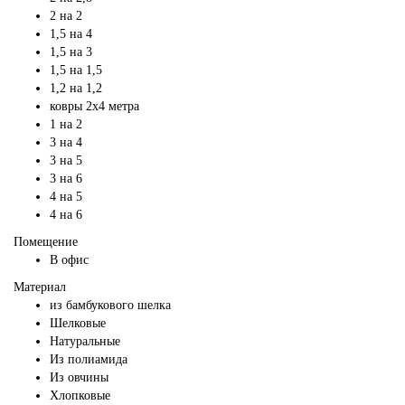
2 на 2
1,5 на 4
1,5 на 3
1,5 на 1,5
1,2 на 1,2
ковры 2х4 метра
1 на 2
3 на 4
3 на 5
3 на 6
4 на 5
4 на 6
Помещение
В офис
Материал
из бамбукового шелка
Шелковые
Натуральные
Из полиамида
Из овчины
Хлопковые