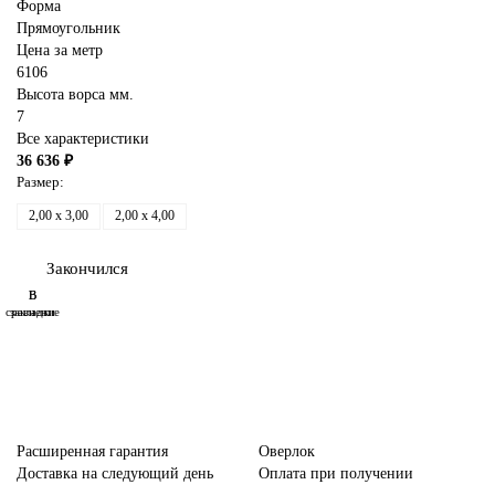
Форма
Прямоугольник
Цена за метр
6106
Высота ворса мм.
7
Все характеристики
36 636 ₽
Размер:
2,00 x 3,00
2,00 x 4,00
Закончился
В
В
сравнение
закладки
Расширенная гарантия
Оверлок
Доставка на следующий день
Оплата при получении