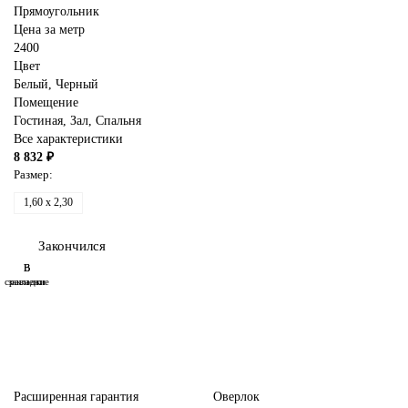
Прямоугольник
Цена за метр
2400
Цвет
Белый
,
Черный
Помещение
Гостиная
,
Зал
,
Спальня
Все характеристики
8 832 ₽
Размер:
1,60 x 2,30
Закончился
В
В
сравнение
закладки
Расширенная гарантия
Оверлок