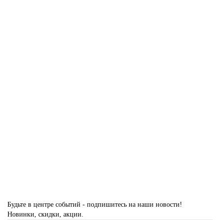
33 819 ₽
Купить
Ковер Bloom 466140 990
Размер:
1,35 x 2,00
1,60 x 2,30
24 813 ₽
Купить
Будьте в центре событий - подпишитесь на наши новости!
Новинки, скидки, акции.