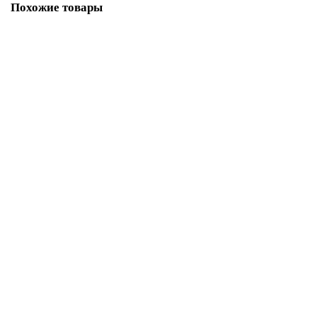
Похожие товары
Ковер Brighton 98122 400099, циновка
Размер:
0,60 x 1,10
0,80 x 1,50
0,80 x 2,40
1,40 x 2,00
3 825 ₽
Купить
Лидер продаж!
Ковер Brighton циновка безворсовая 98622 900796
Размер: