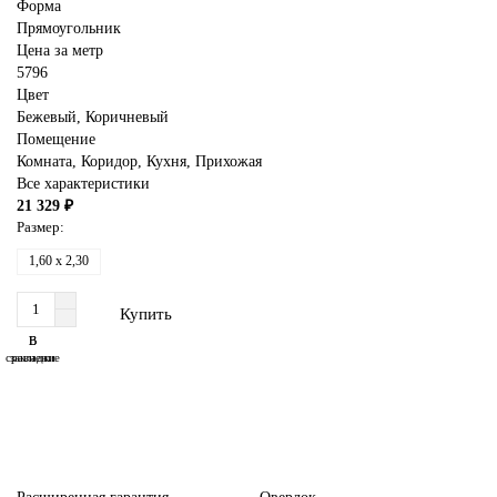
Форма
Прямоугольник
Цена за метр
5796
Цвет
Бежевый
,
Коричневый
Помещение
Комната,
Коридор
,
Кухня
,
Прихожая
Все характеристики
21 329 ₽
Размер:
1,60 x 2,30
Купить
В
В
сравнение
закладки