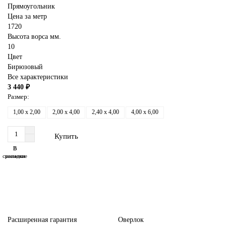
Прямоугольник
Цена за метр
1720
Высота ворса мм.
10
Цвет
Бирюзовый
Все характеристики
3 440 ₽
Размер:
1,00 x 2,00
2,00 x 4,00
2,40 x 4,00
4,00 x 6,00
Купить
В
В
сравнение
закладки
Расширенная гарантия
Оверлок