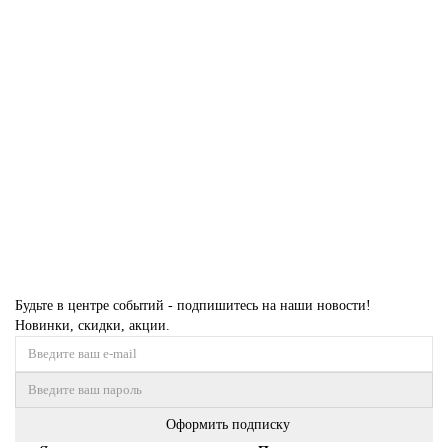
1,60 x 2,30
1,60 x 3,00
2,00 x 2,90
2,00 x 4,00
2,40 x 3,40
2,40 x 4,00
4,00 x 5,00
4,00 x 6,00
2 064 ₽
Купить
Будьте в центре событий - подпишитесь на наши новости!
Новинки, скидки, акции.
Оформить подписку