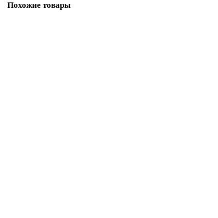
Похожие товары
Ковер Genova 38560 6969 62
Размер:
1,60 x 2,30
25 112 ₽
Купить
Ковер Genova Круг 38262 6525 90
Размер:
2,00 x 2,00
29 992 ₽