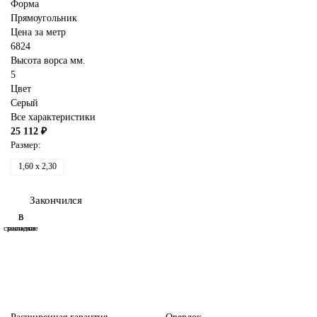
Форма
Прямоугольник
Цена за метр
6824
Высота ворса мм.
5
Цвет
Серый
Все характеристики
25 112 ₽
Размер:
1,60 x 2,30
Закончился
В
В
сравнение
закладки