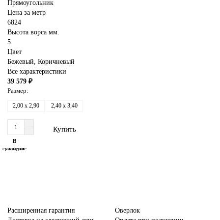
Прямоугольник
Цена за метр
6824
Высота ворса мм.
5
Цвет
Бежевый
,
Коричневый
Все характеристики
39 579 ₽
Размер:
2,00 x 2,90
2,40 x 3,40
Купить
В
В
сравнение
закладки
Расширенная гарантия
Оверлок