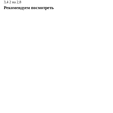
3,4
2 на 2,8
Рекомендуем посмотреть
Лидер продаж!
Ковер GENOVA 38388 626260 Круг
Размер:
2,40 x 2,40
36 230 ₽
Закончился
Лидер продаж!
Ковер GENOVA 38388 626260 Овал
Размер: