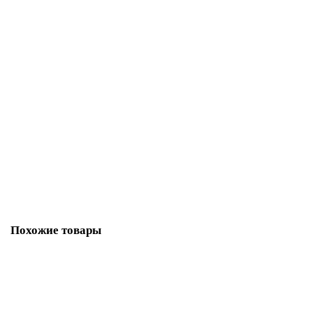
Закончился
Ковер GENOVA 938388 626260 Прямоугольник
Размер:
0,80 x 1,50
6 842 ₽
Закончился
Похожие товары
Лидер продаж!
Ковер Genova 38388 1212 10
Размер: