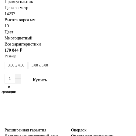
Прямоугольник
Цена за метр
14237
Высота ворса мм.
10
Цвет
Многоцветный
Все характеристики
170 844 ₽
Размер:
3,00 x 4,00
3,00 x 5,00
Купить
В
В
сравнение
закладки
Расширенная гарантия
Оверлок