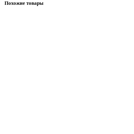
Похожие товары
Ковер Hunnu 6A1566 003 монгольский
Размер:
1,20 x 1,80
1,40 x 2,00
1,60 x 2,30
2,00 x 3,00
3,00 x 4,00
3,00 x 5,00
30 752 ₽
Купить
Ковер монгольский 6A1857 175