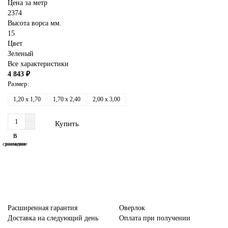
Цена за метр
2374
Высота ворса мм.
15
Цвет
Зеленый
Все характеристики
4 843 ₽
Размер:
1,20 x 1,70
1,70 x 2,40
2,00 x 3,00
Купить
В
В
сравнение
закладки
Расширенная гарантия
Оверлок
Доставка на следующий день
Оплата при получении