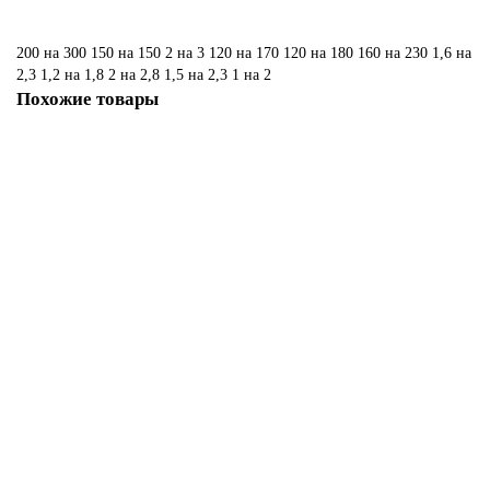
200 на 300
150 на 150
2 на 3
120 на 170
120 на 180
160 на 230
1,6 на
2,3
1,2 на 1,8
2 на 2,8
1,5 на 2,3
1 на 2
Похожие товары
Ковер Joy 10 1873
Размер:
1,70 x 2,40
2,50 x 3,50
9 686 ₽
Купить
Ковер Joy 10 1136
Размер: