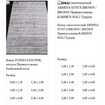
Ковер синтетический ARMINA
03707A BROWN / BROWN
Прямоугольник KARMEN
HALI Турция
Размер:
Ковер ZUMMA F260 PINK,
merinos Прямоугольник,
1,60 x 2,30
1,60 x 4,00
бамбуковый шелк
2,00 x 2,90
2,00 x 4,00
Размер:
0,80 x 1,50
1,20 x 1,80
2,40 x 3,40
2,40 x 4,00
1,60 x 2,30
1,60 x 3,00
2,40 x 5,00
3,00 x 4,00
2,00 x 4,00
2,40 x 4,00
3,00 x 5,00
3,00 x 6,00