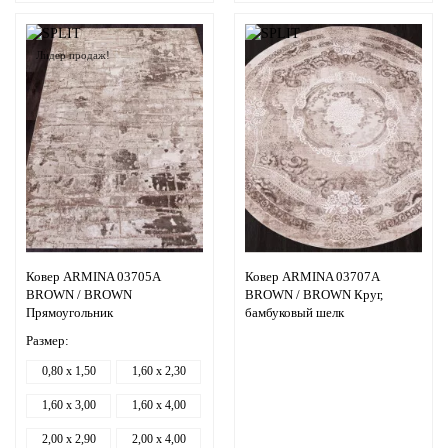
Лидер продаж!
Ковер ARMINA 03705A
Ковер ARMINA 03707A
BROWN / BROWN
BROWN / BROWN Круг,
Прямоугольник
бамбуковый шелк
Размер:
0,80 x 1,50
1,60 x 2,30
1,60 x 3,00
1,60 x 4,00
2,00 x 2,90
2,00 x 4,00