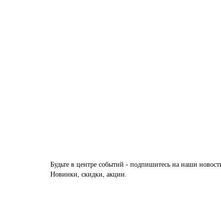
Ковер MAYUMI 985002 6111 Прямоугольник
Размер:
1,00 x 1,40
1,35 x 1,95
1,60 x 2,30
2,00 x 2,
7 140 ₽
Купить
Будьте в центре событий - подпишитесь на наши новост
Новинки, скидки, акции.