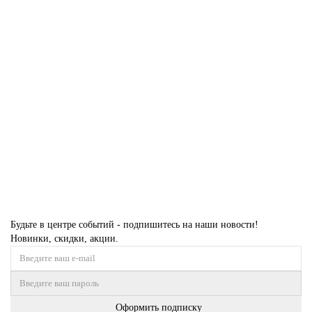
1,00 x 2,00
1,50 x 2,30
1,50 x 3,00
2,00 x 3,00
2,00 x 4,00
2,50 x 3,50
3,00 x 5,00
3 252 ₽
Купить
Будьте в центре событий - подпишитесь на наши новости!
Новинки, скидки, акции.
Оформить подписку