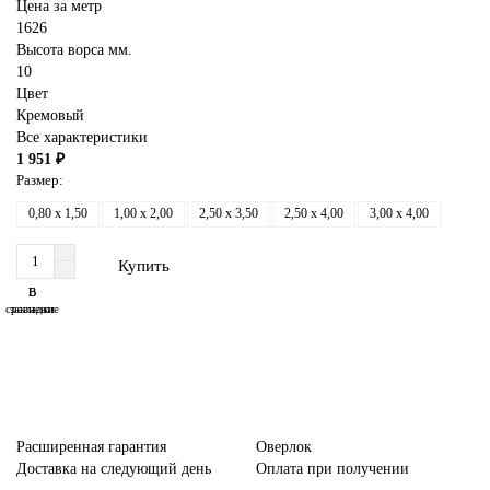
Цена за метр
1626
Высота ворса мм.
10
Цвет
Кремовый
Все характеристики
1 951 ₽
Размер:
0,80 x 1,50
1,00 x 2,00
2,50 x 3,50
2,50 x 4,00
3,00 x 4,00
Купить
В
В
сравнение
закладки
Расширенная гарантия
Оверлок
Доставка на следующий день
Оплата при получении