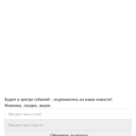
Ковер MUMBAI L0735A LIGHT GRAY Прямоугольник
Размер:
0,80 x 1,50
2,00 x 3,00
3,00 x 3,80
5 078 ₽
Купить
Будьте в центре событий - подпишитесь на наши новости!
Новинки, скидки, акции.
Оформить подписку