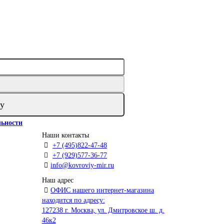
у
ьности
Наши контакты
+7 (495)822-47-48
+7 (929)577-36-77
info@kovroviy-mir.ru
Наш адрес
ОФИС нашего интернет-магазина
находится по адресу:
127238 г. Москва, ул. Дмитровское ш. д.
46к2