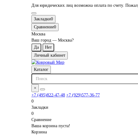
Для юридических лиц возможна оплата по счету. Пожалуй
Закладки
0
Сравнение
0
Москва
Ваш город —
Москва
?
Личный кабинет
Каталог
×
+7 (495)822-47-48
+7 (929)577-36-77
0
Закладки
0
Сравнение
Ваша корзина пуста!
Корзина