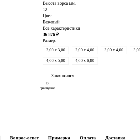
Высота ворса мм.
12
Цвет
Бежевый
Все характеристики
36 876 ₽
Размер:
2,00 x 3,00
2,00 x 4,00
3,00 x 4,00
3,0
4,00 x 5,00
4,00 x 6,00
Закончился
В
В
сравнение
закладки
Вопрос-ответ
Примерка
Оплата
Доставка