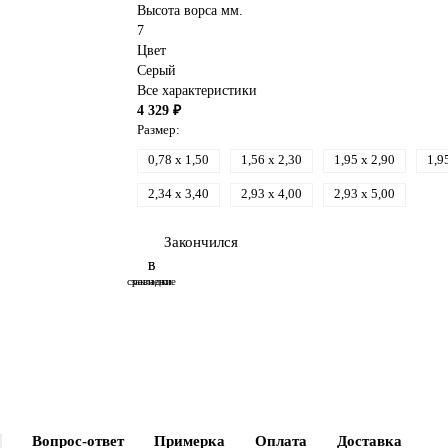
Высота ворса мм.
7
Цвет
Серый
Все характеристики
4 329 ₽
Размер:
0,78 x 1,50
1,56 x 2,30
1,95 x 2,90
1,9
2,34 x 3,40
2,93 x 4,00
2,93 x 5,00
Закончился
В
В
сравнение
закладки
Вопрос-ответ
Примерка
Оплата
Доставка