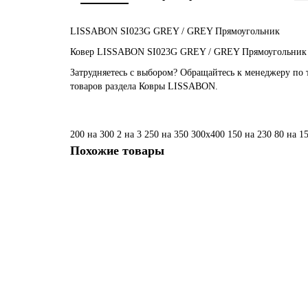
LISSABON SI023G GREY / GREY Прямоугольник
Ковер LISSABON SI023G GREY / GREY Прямоугольник ку
Затрудняетесь с выбором? Обращайтесь к менеджеру по 
товаров раздела Ковры LISSABON.
200 на 300
2 на 3
250 на 350
300х400
150 на 230
80 на 1
Похожие товары
Ковер LISSABON SI054A BROWN / BROWN Прямоуго
Размер:
0,80 x 1,50
4 440 ₽