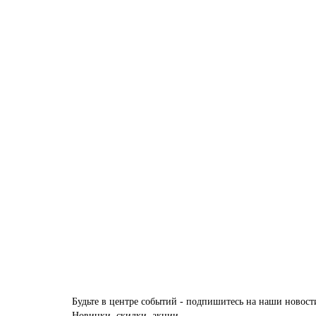
Купить
Ковер LISSABON SI053T BROWN / BROWN Прямоуго
Размер:
1,95 x 4,00
28 860 ₽
Купить
Будьте в центре событий - подпишитесь на наши новост
Новинки, скидки, акции.