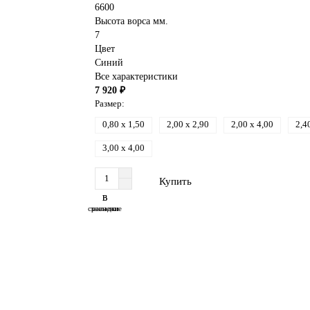
6600
Высота ворса мм.
7
Цвет
Синий
Все характеристики
7 920 ₽
Размер:
0,80 x 1,50
2,00 x 2,90
2,00 x 4,00
2,4
3,00 x 4,00
Купить
В
В
сравнение
закладки