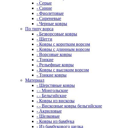
- Серые
- Синие
- Фиолетовые
- Сиреневые
- Черные ковры
По типу ворса
- Безворсовые ковры
- Шегги
- Ковры с коротким ворсом
- Ковры с длинным ворсом
- Ворсовые ковры
- Тонкие
- Рельефные ковры
- Ковры с высоким ворсом
- Тонкие ковры
Материал
- Шерстяные ковры
- - Монгольские
- - Бельгийские
- Ковры из вискозы
- - Вискозные ковры бельгийские
- Акриловые
- Шелковые
- Ковры из бамбука
- Из бамбукового шелка