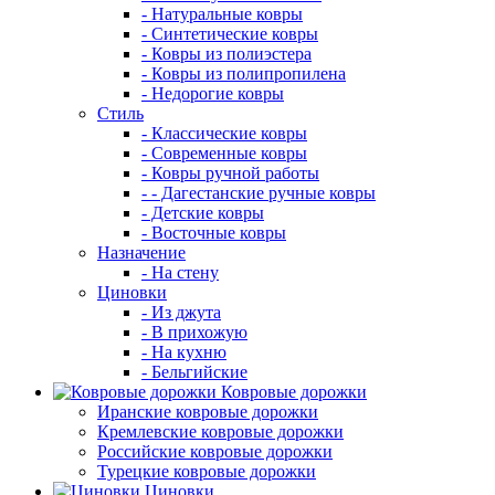
- Натуральные ковры
- Синтетические ковры
- Ковры из полиэстера
- Ковры из полипропилена
- Недорогие ковры
Стиль
- Классические ковры
- Современные ковры
- Ковры ручной работы
- - Дагестанские ручные ковры
- Детские ковры
- Восточные ковры
Назначение
- На стену
Циновки
- Из джута
- В прихожую
- На кухню
- Бельгийские
Ковровые дорожки
Иранские ковровые дорожки
Кремлевские ковровые дорожки
Российские ковровые дорожки
Турецкие ковровые дорожки
Циновки