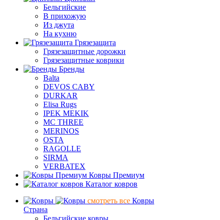
Бельгийские
В прихожую
Из джута
На кухню
Грязезащита
Грязезащитные дорожки
Грязезащитные коврики
Бренды
Balta
DEVOS CABY
DURKAR
Elisa Rugs
IPEK MEKIK
MC THREE
MERINOS
OSTA
RAGOLLE
SIRMA
VERBATEX
Ковры Премиум
Каталог ковров
смотреть все
Ковры
Страна
Бельгийские ковры