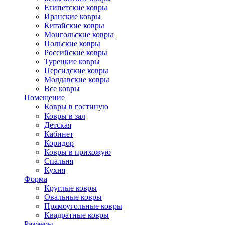
Египетские ковры
Иранские ковры
Китайские ковры
Монгольские ковры
Польские ковры
Российские ковры
Турецкие ковры
Персидские ковры
Молдавские ковры
Все ковры
Помещение
Ковры в гостиную
Ковры в зал
Детская
Кабинет
Коридор
Ковры в прихожую
Спальня
Кухня
Форма
Круглые ковры
Овальные ковры
Прямоугольные ковры
Квадратные ковры
Размеры