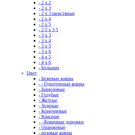
- 2 х 2
- 2 х 3
- 2 х 3 шерстяные
- 2 х 4
- 2 х 5
- 2,5 х 3,5
- 3 х 3
- 3 х 4
- 3 х 5
- 3 х 6
- 4 х 5
- 4 х 6
- Большие
Цвет
- Бежевые ковры
- - Однотонные ковры
- Бирюзовые
- Голубые
- Желтые
- Зеленые
- Коричневые
- Красные
- - Ковровые дорожки
- Оранжевые
- розовые ковры