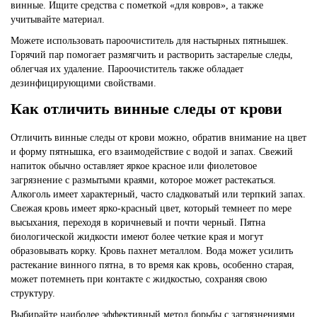
винные. Ищите средства с пометкой «для ковров», а также
учитывайте материал.
Можете использовать пароочиститель для настырных пятнышек.
Горячий пар помогает размягчить и растворить застарелые следы,
облегчая их удаление. Пароочиститель также обладает
дезинфицирующими свойствами.
Как отличить винные следы от крови
Отличить винные следы от крови можно, обратив внимание на цвет
и форму пятнышка, его взаимодействие с водой и запах. Свежий
напиток обычно оставляет яркое красное или фиолетовое
загрязнение с размытыми краями, которое может растекаться.
Алкоголь имеет характерный, часто сладковатый или терпкий запах.
Свежая кровь имеет ярко-красный цвет, который темнеет по мере
высыхания, переходя в коричневый и почти черный. Пятна
биологической жидкости имеют более четкие края и могут
образовывать корку. Кровь пахнет металлом. Вода может усилить
растекание винного пятна, в то время как кровь, особенно старая,
может потемнеть при контакте с жидкостью, сохраняя свою
структуру.
Выбирайте наиболее эффективный метод борьбы с загрязнениями,