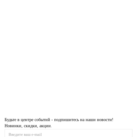
Купить
COLIZEY p000 GREEN Дорожка
Размер:
3,00 x 25,00
4,00 x 25,00
111 900 ₽
Купить
Будьте в центре событий - подпишитесь на наши новости!
Новинки, скидки, акции.