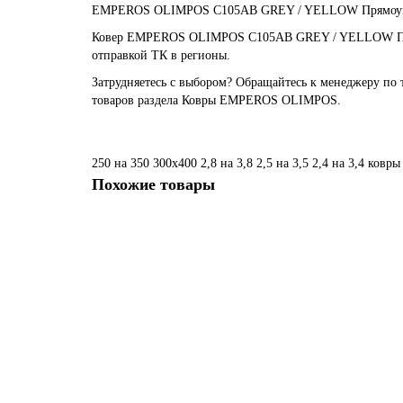
EMPEROS OLIMPOS C105AB GREY / YELLOW Прямоу
Ковер EMPEROS OLIMPOS C105AB GREY / YELLOW Прямоуг
отправкой ТК в регионы.
Затрудняетесь с выбором? Обращайтесь к менеджеру по 
товаров раздела Ковры EMPEROS OLIMPOS.
250 на 350
300х400
2,8 на 3,8
2,5 на 3,5
2,4 на 3,4
ковры
Похожие товары
Ковер EMPEROS OLIMPOS A109AA L.GREY / BLUE П
Размер:
2,40 x 3,40
69 850 ₽