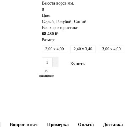
Высота ворса мм.
8
Цвет
Серый
,
Голубой
,
Синий
Все характеристики
68 480 ₽
Размер:
2,00 x 4,00
2,40 x 3,40
3,00 x 4,00
Купить
В
В
сравнение
закладки
Вопрос-ответ
Примерка
Оплата
Доставка