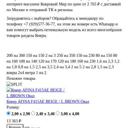
интернет-магазине Ковровый Мир по цене от 2 765 ₽ с доставкой
по Москве и отправкой ТК в регионы.
Затрудняетесь с выбором? Обращайтесь к менеджеру по
телефону +7 (929)577-36-77, на этом же номере есть Whatsapp и
вам помогут выбрать оптимальную модель из всего многообразия
товаров раздела Ковры.
200 на 300
150 на 150
2 на 3
250 на 350
150 на 230
80 на 150
80
на 160
100 на 140
120 на 170
120 на 180
160 на 230
1,6 на 2,3
1,2
на 1,8
0,8 на 1,5
2,5 на 3,5
2,4 на 3,4
2 на 5
2 на 2,8
1,5 на 2,3
ковры 2х4 метра
1 на 2
Похожие товары
Ковер AFINA F415AE BEIGE / L.BROWN Овал
Размер:
2,00 x 2,90
2,40 x 3,40
3,00 x 4,00
13 363 ₽
Купить