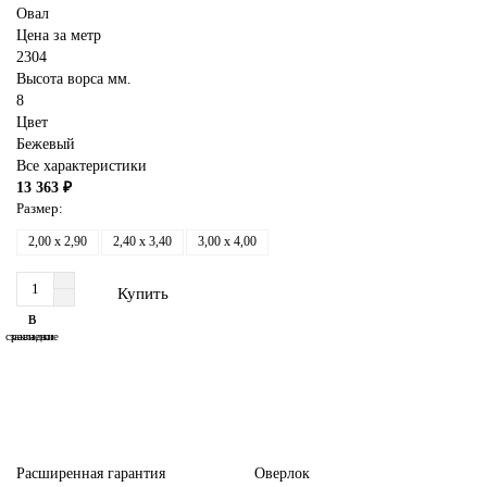
Овал
Цена за метр
2304
Высота ворса мм.
8
Цвет
Бежевый
Все характеристики
13 363 ₽
Размер:
2,00 x 2,90
2,40 x 3,40
3,00 x 4,00
Купить
В
В
сравнение
закладки
Расширенная гарантия
Оверлок