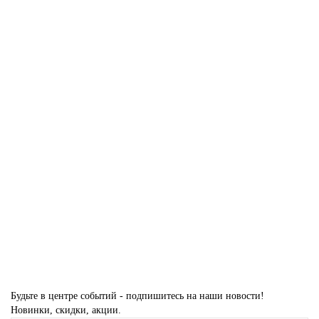
Лидер продаж!
Ковер AFINA F428AB BEIGE / PUDRA Прямоугольник
Размер:
0,80 x 1,50
1,00 x 2,00
2,00 x 2,90
2,00 x 4,00
2,40 x 3,40
2 765 ₽
Купить
Будьте в центре событий - подпишитесь на наши новости!
Новинки, скидки, акции.