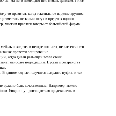
400 см
. На него помещают всю мебель целиком. Плюс
му-то нравится, когда текстильное изделие крупное,
разместить несколько штук в пределах одного
р, многим нравятся товары от бельгийской фирмы
мебель находится в центре комнаты, не касается стен.
 а также провести зонирование.
ций, когда диван размещён возле стены.
 станет наиболее подходящим. Пустые пространства
ная.
. В данном случае получится выделить пуфик, и так
лие должно быть качественным. Например, можно
йном. Коврики у производителя представлены в