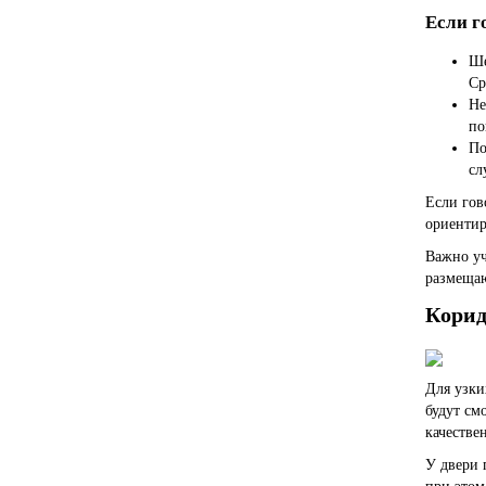
Если г
Ше
Ср
Не
по
По
сл
Если гов
ориентир
Важно уч
размещаю
Корид
Для узки
будут см
качестве
У двери 