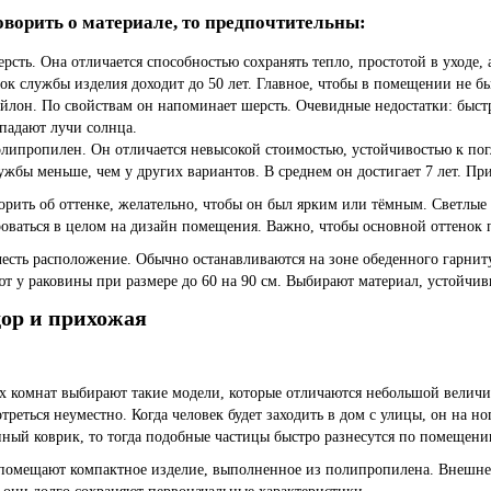
оворить о материале, то предпочтительны:
рсть
. Она отличается способностью сохранять тепло, простотой в уходе
ок службы изделия доходит до 50 лет. Главное, чтобы в помещении не б
йлон. По свойствам он напоминает шерсть. Очевидные недостатки: быстра
падают лучи солнца.
липропилен
. Он отличается невысокой стоимостью, устойчивостью к пог
ужбы меньше, чем у других вариантов. В среднем он достигает 7 лет. Пр
орить об оттенке, желательно, чтобы он был
ярким
или тёмным. Светлые 
оваться в целом на дизайн помещения. Важно, чтобы основной оттенок пе
есть расположение. Обычно останавливаются на зоне обеденного гарниту
т у раковины при размере до 60 на 90 см. Выбирают материал, устойчив
ор и прихожая
х комнат выбирают такие модели, которые отличаются небольшой величи
отреться неуместно. Когда человек будет заходить в дом с улицы, он на но
нный коврик, то тогда подобные частицы быстро разнесутся по помещени
помещают компактное изделие, выполненное из полипропилена. Внешне 