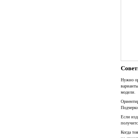
Совет
Нужно ор
варианты
модели.
Ориентир
Подчеркн
Если изд
получитс
Когда то