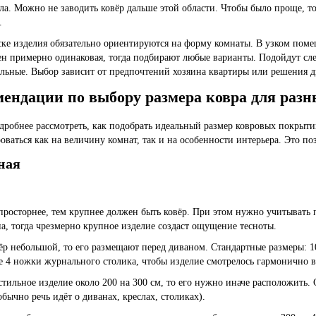
ла. Можно не заводить ковёр дальше этой области. Чтобы было проще, т
.
ке изделия обязательно ориентируются на форму комнаты. В узком поме
ен примерно одинаковая, тогда подбирают любые варианты. Подойдут сл
льные. Выбор зависит от предпочтений хозяина квартиры или решения д
мендации по выбору размера ковра для раз
дробнее рассмотреть, как подобрать идеальный размер ковровых покрыт
оваться как на величину комнат, так и на особенности интерьера. Это п
ная
просторнее, тем крупнее должен быть ковёр. При этом нужно учитывать 
на, тогда чрезмерно крупное изделие создаст ощущение тесноты.
ёр небольшой, то его размещают перед диваном. Стандартные размеры:
1
се 4 ножки журнального столика, чтобы изделие смотрелось гармонично в
стильное изделие около
200 на 300 см
, то его нужно иначе расположить.
обычно речь идёт о диванах, креслах, столиках).