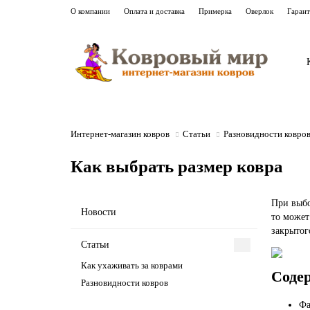
О компании
Оплата и доставка
Примерка
Оверлок
Гаран
Интернет-магазин ковров
Cтатьи
Разновидности ковро
Как выбрать размер ковра
При выбо
Новости
то может
закрытог
Cтатьи
Как ухаживать за коврами
Соде
Разновидности ковров
Фа