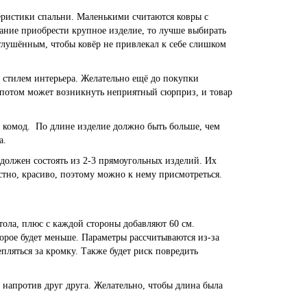
еристики спальни. Маленькими считаются ковры с
елание приобрести крупное изделие, то лучше выбирать
глушённым, чтобы ковёр не привлекал к себе слишком
о стилем интерьера. Желательно ещё до покупки
е потом может возникнуть неприятный сюрприз, и товар
и комод. По длине изделие должно быть больше, чем
а.
 должен состоять из 2-3 прямоугольных изделий. Их
тно, красиво, поэтому можно к нему присмотреться.
тола, плюс с каждой стороны добавляют 60 см.
торое будет меньше. Параметры рассчитываются из-за
епляться за кромку. Также будет риск повредить
 напротив друг друга. Желательно, чтобы длина была