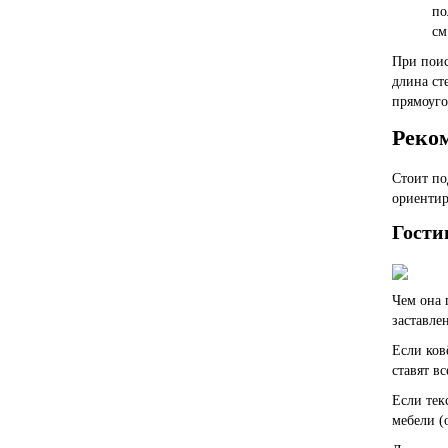
по
см
При поис
длина ст
прямоуго
Реко
Стоит по
ориентир
Гости
Чем она 
заставле
Если ков
ставят в
Если тек
мебели (