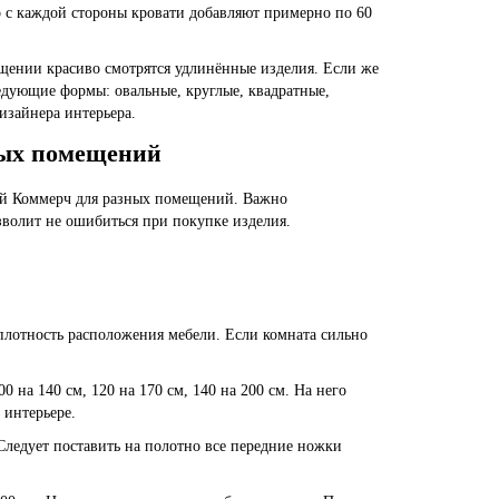
о с каждой стороны кровати добавляют примерно по 60
щении красиво смотрятся удлинённые изделия. Если же
едующие формы: овальные, круглые, квадратные,
изайнера интерьера.
ных помещений
ий Коммерч для разных помещений.
Важно
озволит не ошибиться при покупке изделия.
плотность расположения мебели. Если комната сильно
00 на 140 см
, 120 на 170 см,
140 на 200 см
. На него
 интерьере.
 Следует поставить на полотно все передние ножки