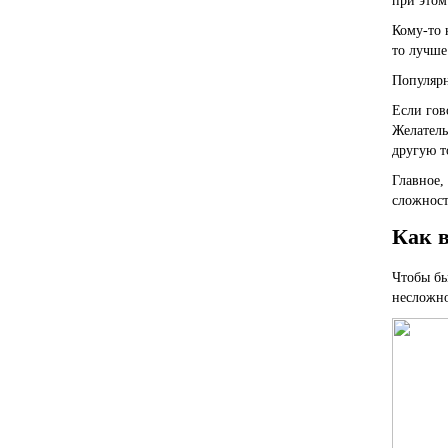
при этом
Кому-то 
то лучше
Популярн
Если гов
Желатель
другую т
Главное,
сложност
Как 
Чтобы бы
несложно