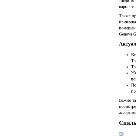
Люди мог
варианта
Также пр
привлека
помещени
Genova G
Актуал
Вс
То
То
Жу
во
По
по
Важно та
посмотре
ассортим
Спал