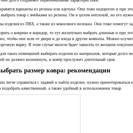
 они долго сохраняют первоначальные характеристики.
нравятся варианты из резины или каучука. Они тоже недорогие и при эт
 выбрать товар с ячейками из резины. Он в целом неплохой, но его нуж
ы изделия из ПВХ, а также из кокосового волокна. Они тоже помогут зад
орить о коврике в коридор, то тут желательно выбрать длинные и при эт
но, чтобы они шли от двери и до входа в другие комнаты. Можно изучить
орговую марку. В этом случае многое будет зависеть от желания покупате
 для таких помещений выбирать изделия из материалов, которые долго н
ей не должно возникнуть, и ковёр прослужит длительный срок.
выбрать размер ковра: рекомендации
ло легче справиться с задачей и найти изделие, нужно ориентироваться 
 подобрать качественный, а также удобный в использовании товар.