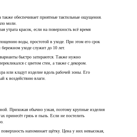
, а также обеспечивает приятные тактильные ощущения.
ыло моли.
я утрата красок, если на поверхность всё время
лощению воды, простотой в уходе. При этом его срок
и бережном уходе служит до 10 лет.
варианты быстро затираются. Также нужно
рекликался с цветом стен, а также с декором.
ра или кладут изделие вдоль рабочей зоны. Его
ый к воздействию влаги.
ной. Прихожая обычно узкая, поэтому крупные изделия
гах принесёт грязь и пыль. Если не постелить
ю.
поверхность напоминает щётку. Цена у них невысокая,