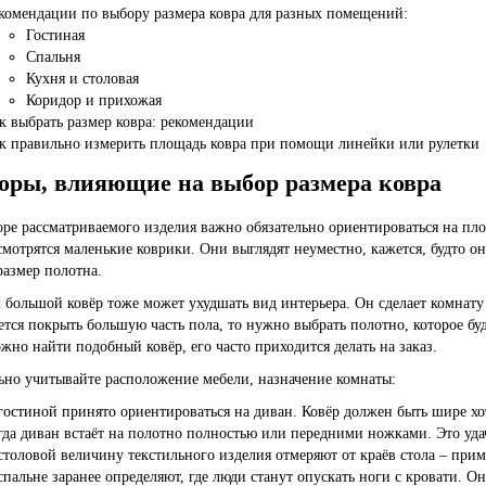
комендации по выбору размера ковра для разных помещений:
Гостиная
Спальня
Кухня и столовая
Коридор и прихожая
к выбрать размер ковра: рекомендации
к правильно измерить площадь ковра при помощи линейки или рулетки
оры, влияющие на выбор размера ковра
ре рассматриваемого изделия важно обязательно ориентироваться на п
смотрятся маленькие коврики. Они выглядят неуместно, кажется, будто о
размер полотна.
большой ковёр тоже может ухудшать вид интерьера. Он сделает комнату м
ется покрыть большую часть пола, то нужно выбрать полотно, которое буд
ожно найти подобный ковёр, его часто приходится делать на заказ.
ьно учитывайте расположение мебели, назначение комнаты:
гостиной
принято ориентироваться на диван. Ковёр должен быть шире хо
гда диван встаёт на полотно полностью или передними ножками. Это уд
столовой величину текстильного изделия отмеряют от краёв стола – прим
спальне
заранее определяют, где люди станут опускать ноги с кровати. О