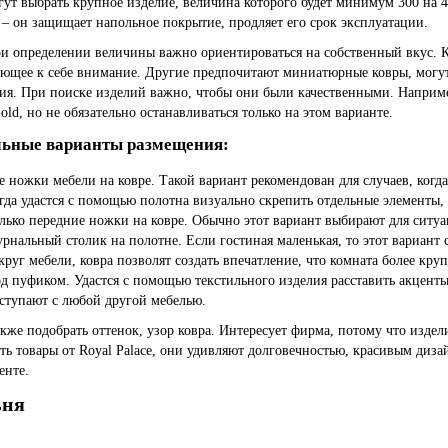
ут выбрать крупное изделие, величина которого будет минимум
300 на 
 – он защищает напольное покрытие, продляет его срок эксплуатации.
и определении величины важно ориентироваться на собственный вкус. Ко
ющее к себе внимание. Другие предпочитают миниатюрные ковры, могут 
я. При поиске изделий важно, чтобы они были качественными. Наприме
old, но не обязательно останавливаться только на этом варианте.
ьные варианты размещения:
е ножки мебели на ковре. Такой вариант рекомендован для случаев, когда 
гда удастся с помощью полотна визуально скрепить отдельные элементы,
лько передние ножки на ковре. Обычно этот вариант выбирают для ситуа
рнальный столик на полотне. Если гостиная маленькая, то этот вариант
круг мебели, ковра позволят создать впечатление, что комната более круп
д пуфиком. Удастся с помощью текстильного изделия расставить акценты
ступают с любой другой мебелью.
кже подобрать оттенок, узор ковра. Интересует фирма, потому что изде
ть товары от
Royal Palace
, они удивляют долговечностью, красивым диза
енте.
ьня