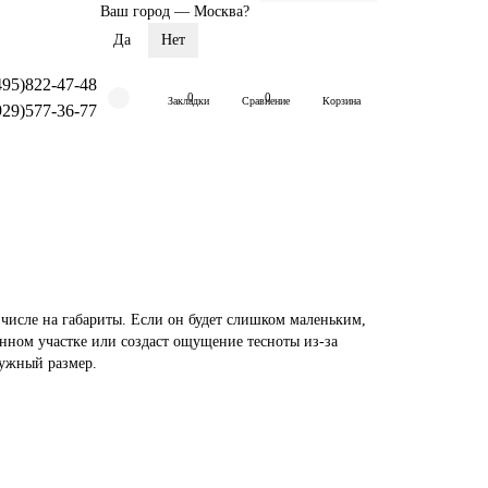
Ваш город —
Москва
?
495)822-47-48
0
0
Закладки
Сравнение
Корзина
929)577-36-77
числе на габариты. Если он будет слишком маленьким,
ённом участке или создаст ощущение тесноты из-за
нужный размер.