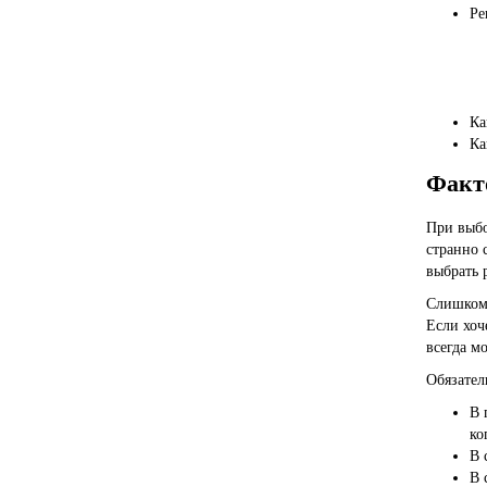
Ре
Ка
Ка
Факт
При выбо
странно 
выбрать 
Слишком 
Если хоч
всегда м
Обязател
В 
ко
В 
В 