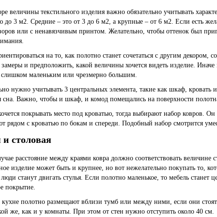
ре величины текстильного изделия важно обязательно учитывать характ
 до 3 м2. Средние – это от 3 до 6 м2, а крупные – от 6 м2. Если есть ж
зоров
или с ненавязчивым принтом. Желательно, чтобы оттенок был при
имания.
иентироваться на то, как полотно станет сочетаться с другим декором, с
 замеры и предположить, какой величины хочется видеть изделие. Инач
 слишком маленьким или чрезмерно большим.
ьно нужно учитывать 3 центральных элемента, такие как шкаф, кровать 
я сна. Важно, чтобы и шкаф, и комод помещались на поверхности полотн
хочется покрывать место под кроватью, тогда выбирают набор ковров. Он
т рядом с кроватью по бокам и спереди. Подобный набор смотрится умес
 и столовая
лучае расстояние между краями ковра должно соответствовать величине с
ное изделие может быть и крупнее, но вот нежелательно покупать то, ко
о люди станут двигать стулья. Если полотно маленькое, то мебель станет ц
е покрытие.
 кухне полотно размещают вблизи тумб или между ними, если они стоят
кой же, как и у комнаты. При этом от стен нужно отступить около 40 см.