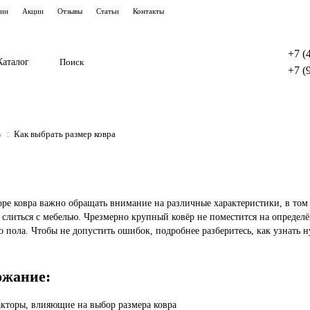
тии
Акции
Отзывы
Статьи
Контакты
+7 (
Каталог
+7 (
в
Как выбрать размер ковра
ре ковра важно обращать внимание на различные характеристики, в том 
 слиться с мебелью. Чрезмерно крупный ковёр не поместится на определ
о пола. Чтобы не допустить ошибок, подробнее разберитесь, как узнать 
ржание:
кторы, влияющие на выбор размера ковра