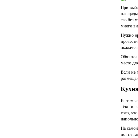
При выбо
площадью
его
без у
много вн
Нужно ор
провести
окажется
Обязател
место дл
Если не 
размещаю
Кухня
В этом с
Текстиль
того, чт
напольно
На самой
почти та