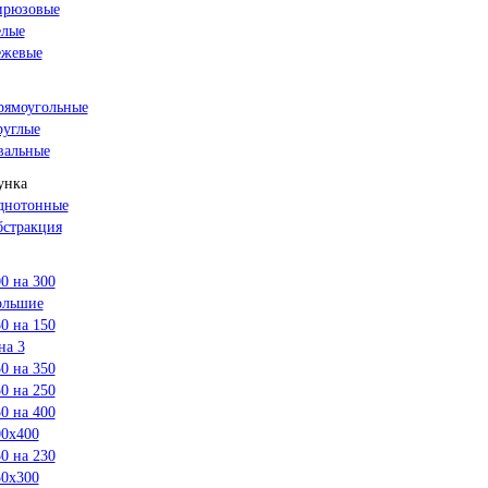
ирюзовые
елые
ежевые
рямоугольные
руглые
вальные
унка
днотонные
бстракция
0 на 300
ольшие
0 на 150
на 3
0 на 350
0 на 250
0 на 400
00х400
0 на 230
50х300