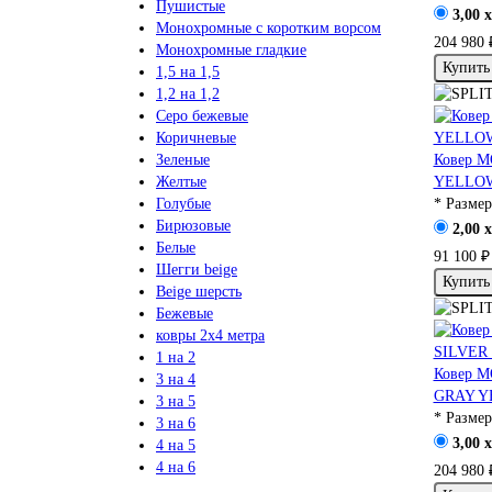
Пушистые
3,00 x
Монохромные с коротким ворсом
204 980 
Монохромные гладкие
Купить
1,5 на 1,5
1,2 на 1,2
Серо бежевые
Коричневые
Ковер 
Зеленые
YELLOW
Желтые
* Размер
Голубые
Бирюзовые
2,00 x
Белые
91 100 ₽
Шегги beige
Купить
Beige шерсть
Бежевые
ковры 2х4 метра
1 на 2
Ковер 
3 на 4
GRAY 
3 на 5
* Размер
3 на 6
3,00 x
4 на 5
4 на 6
204 980 