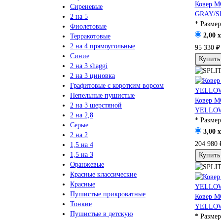
Ковер 
Сиреневые
GRAY/S
2 на 5
* Размер
Фиолетовые
2,00 x
Терракотовые
2 на 4 прямоугольные
95 330 ₽
Синие
Купить
2 на 3 shaggi
2 на 3 циновка
Графитовые с коротким ворсом
Пепельные пушистые
Ковер 
2 на 3 шерстяной
YELLOW
2 на 2,8
* Размер
Серые
3,00 x
2 на 2
204 980 
1,5 на 4
1,5 на 3
Купить
Оранжевые
Красные классические
Красные
Пушистые прикроватные
Ковер 
Тонкие
YELLOW
Пушистые в детскую
* Размер