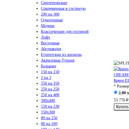
Синтетические
Современные в гостиную
200 на 300
Однотонные
Модерн
Классические для гостиной
Лофт
Восточные
Абстракция
Египетские из вискозы
Акриловые Турция
Большие
150 на 150
2 на 3
Ковер 
250 на 350
* Размер
250 на 250
2,00 x
250 на 400
53 770 ₽
300х400
150 на 230
Купить
150х300
80 на 150
80 на 160