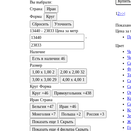
Купить
Вы выбрали:
Страна:
Иран
1
2
>
>|
Форма:
Круг
Сбросить
Уточнить
Показано
13440
-
23833
Цена за метр
Цена за 
П
-
Цвет
Ч
Наличие
Ч
Есть в наличии
46
С
Размер
Ф
1,00 x 1,00
2
2,00 x 2,00
32
Т
3,00 x 3,00
29
4,00 x 4,00
1
С
Круг
Форма
С
О
Круг
+46
Прямоугольник
+438
К
Иран
Страна
С
Бельгия
+47
Иран
+46
К
Монголия
+7
Польша
+2
Россия
+3
З
Ж
Показать еще 1
Скрыть
Г
Показать еще 4 фильтра
Скрыть