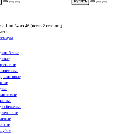
Купить
 с 1 по 24 из 46 (всего 2 страниц)
метр
ремиум
ерно-белые
ерные
иреневые
иолетовые
ерракотовые
иние
ерые
ранжевые
расные
еро бежевые
оричневые
еленые
елтые
олубые