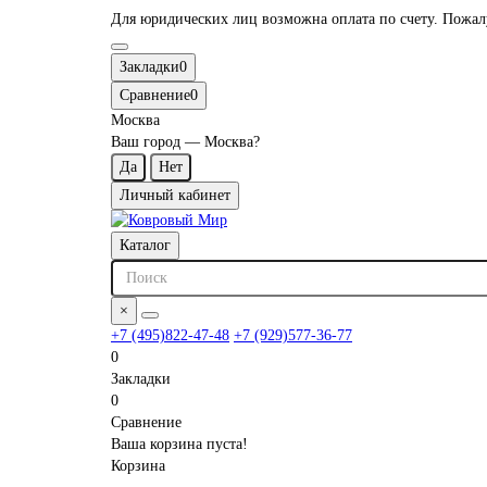
Для юридических лиц возможна оплата по счету. Пожалуй
Закладки
0
Сравнение
0
Москва
Ваш город —
Москва
?
Личный кабинет
Каталог
×
+7 (495)822-47-48
+7 (929)577-36-77
0
Закладки
0
Сравнение
Ваша корзина пуста!
Корзина