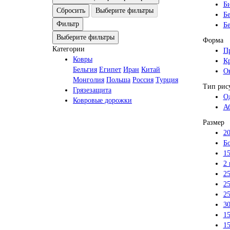
Б
Сбросить
Выберите фильтры
Б
Фильтр
Б
Выберите фильтры
Форма
Категории
П
Ковры
К
Бельгия
Египет
Иран
Китай
О
Монголия
Польша
Россия
Турция
Тип рис
Грязезащита
О
Ковровые дорожки
А
Размер
20
Б
15
2 
25
25
25
3
15
1