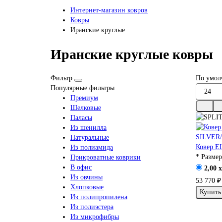
Интернет-магазин ковров
Ковры
Иранские круглые
Иранские круглые ковры
Фильтр
По умол
Популярные фильтры
Премиум
Шелковые
Паласы
Из шенилла
Натуральные
Ковер 
Из полиамида
* Размер
Прикроватные коврики
В офис
2,00 x
Из овчины
53 770 ₽
Хлопковые
Купить
Из полипропилена
Из полиэстера
Из микрофибры