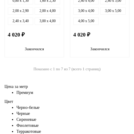
0,80 x 1,50
1,60 x 2,30
2,40 x 4,00
2,40 x 5,00
2,00 x 2,90
2,00 x 4,00
3,00 x 4,00
3,00 x 5,00
2,40 x 3,40
3,00 x 4,00
4,00 x 5,00
4 020 ₽
4 020 ₽
Закончился
Закончился
Показано с 1 по 7 из 7 (всего 1 страниц)
Цена за метр
Премиум
Цвет
Черно-белые
Черные
Сиреневые
Фиолетовые
Терракотовые