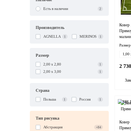
150 на 150
Есть в наличии
2
2 на 3
250 на 350
Ковер
250 на 250
Производитель
Прямоу
250 на 400
AGNELLA
MERINOS
мальч
1
1
300х400
150 на 230
Размер
150х300
1,00 
Размер
80 на 150
80 на 160
2,00 x 2,80
1
2 73
100 на 140
2,00 x 3,00
1
120 на 170
Зак
120 на 180
140 на 200
Страна
160 на 160
Польша
Россия
1
1
160 на 230
160 на 300
240 на 340
Тип рисунка
240 на 240
Ковер
Абстракция
+84
Прямо
1,6 на 2,3