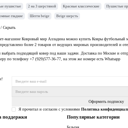
ые пушистые
2 на 3 шерстяной
Красные классические
Пушистые пр
мные гладкие
Шегги beige
Beige шерсть
 / Скрыть
ет-магазине Ковровый мир Алладина можно купить Ковры футбольный мяч 
 представлено более 2 товаров от ведущих мировых производителей и от
выбрать подходящий ковер под ваши задачи. Доставка по Москве и отпр
еру по телефону
+7 (929)577-36-77
, на этом же номере есть
Whatsapp
и!
Оформить подписку
Я прочитал и согласен с условиями
Политика конфиденциал
а поддержки
Популярные категории
Бельгия