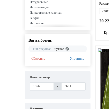
Натуральные
Размер
Из полиамида
2,00 
Прикроватные коврики
В офис
20 2
Из овчины
Хлопковые
Ку
Из полипропилена
Из полиэстера
Вы выбрали:
Из микрофибры
Тип рисунка:
Футбол
Синтетические
Современные в гостиную
Сбросить
Уточнить
200 на 300
Однотонные
Модерн
Классические для гостиной
Цена за метр
Лофт
-
Восточные
Абстракция
Египетские из вискозы
Акриловые Турция
Большие
Наличие