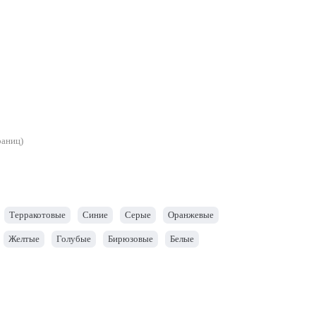
раниц)
Терракотовые
Синие
Серые
Оранжевые
Желтые
Голубые
Бирюзовые
Белые