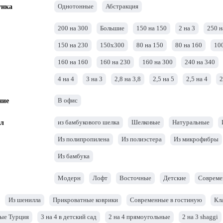
Однотонные
Абстракция
унка
200 на 300
Большие
150 на 150
2 на 3
250 н
150 на 230
150х300
80 на 150
80 на 160
10
160 на 160
160 на 230
160 на 300
240 на 340
4 на 4
3 на 3
2,8 на 3,8
2,5 на 5
2,5 на 4
2
2 на 2
1,5 на 4
1,5 на 3
1,5 на 1,5
1,2 на 1,2
В офис
ние
4 на 5
4 на 6
из бамбукового шелка
Шелковые
Натуральные
л
Из полипропилена
Из полиэстера
Из микрофибры
Из бамбука
Модерн
Лофт
Восточные
Детские
Совреме
Из шенилла
Прикроватные коврики
Современные в гостиную
Кл
ые Турция
3 на 4 в детский сад
2 на 4 прямоугольные
2 на 3 shaggi