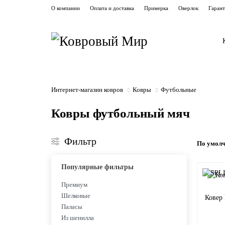
О компании
Оплата и доставка
Примерка
Оверлок
Гаран
Интернет-магазин ковров
Ковры
Футбольные
Ковры футбольный мяч
Фильтр
По умол
Популярные фильтры
Премиум
Шелковые
Ковер 
Паласы
Из шенилла