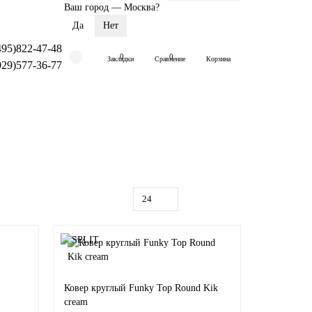
Ваш город —
Москва
?
495)822-47-48
0
0
Закладки
Сравнение
Корзина
929)577-36-77
Ковер круглый Funky Top Round Kik
cream