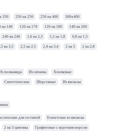
а 350
250 на 250
250 на 400
300х400
0 на 140
120 на 170
120 на 180
140 на 200
240 на 240
1,6 на 2,3
1,2 на 1,8
0,8 на 1,5
,5 на 3,5
2,5 на 2,5
2,4 на 3,4
2 на 5
2 на 2,8
ковры 2х4 метра
1 на 2
3 на 4
3 на 5
3 на 6
Из полиамида
Из овчины
Хлопковые
Синтетические
Шерстяные
Из вискозы
нные
ассические для гостиной
Египетские из вискозы
2 на 3 циновка
Графитовые с коротким ворсом