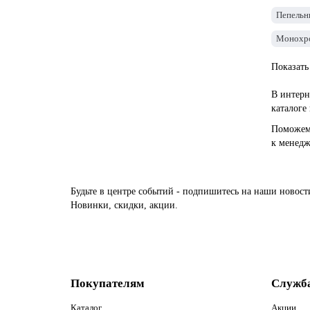
Коричневые
Пепельн
Зеленые
Монохро
Желтые
Голубые
Показать
Бирюзовые
Белые
В интерн
Шегги beige
каталоге
Beige шерсть
Поможем 
Бежевые
к менедж
ковры 2х4 метра
1 на 2
3 на 4
Будьте в центре событий - подпишитесь на наши новост
3 на 5
Новинки, скидки, акции.
3 на 6
4 на 5
4 на 6
Покупателям
Служб
Каталог
Акции