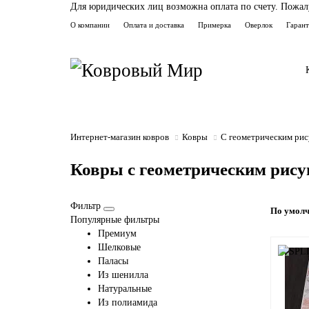
Для юридических лиц возможна оплата по счету. Пожалуй
О компании
Оплата и доставка
Примерка
Оверлок
Гаран
Интернет-магазин ковров
Ковры
С геометрическим ри
Ковры с геометрическим рис
Фильтр
По умол
Популярные фильтры
Премиум
Шелковые
Паласы
Из шенилла
Натуральные
Из полиамида