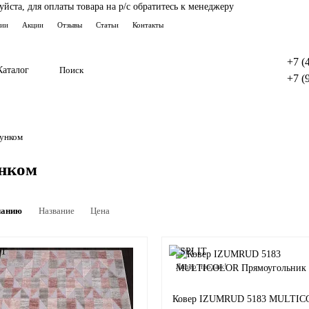
ста, для оплаты товара на р/с обратитесь к менеджеру
тии
Акции
Отзывы
Статьи
Контакты
+7 (
Каталог
+7 (
сунком
унком
чанию
Название
Цена
Лидер продаж!
Ковер IZUMRUD 5183 MULTI