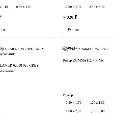
x 1,10
0,80 x 1,50
2,00 x 4,00
2,40 x 3,40
₽
7 920 ₽
пить
Купить
Ковер ZUMMA F257 PINK
 LAMER 62038 095 GREY
угольник
Размер:
0,80 x 1,50
1,20 x 1,80
1,60 x 2,30
1,60 x 3,00
: