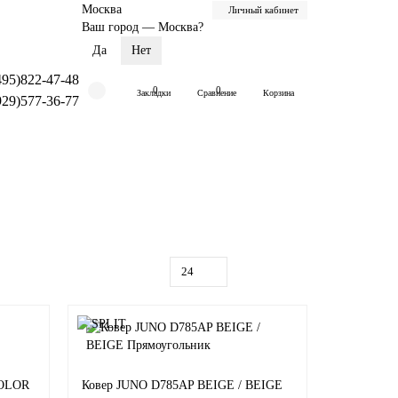
Москва
Личный кабинет
Ваш город —
Москва
?
495)822-47-48
0
0
Закладки
Сравнение
Корзина
929)577-36-77
COLOR
Ковер JUNO D785AP BEIGE / BEIGE