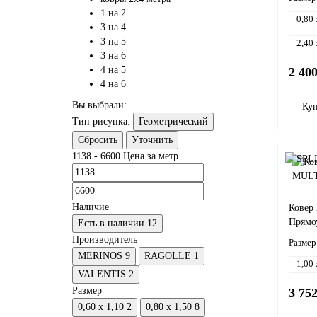
1 на 2
0,80 
3 на 4
3 на 5
2,40 
3 на 6
4 на 5
2 40
4 на 6
Вы выбрали:
Ку
Тип рисунка:
Геометрический
Сбросить
Уточнить
1138
-
6600
Цена за метр
-
Наличие
Ковер
Прямо
Есть в наличии
12
Производитель
Размер
MERINOS
9
RAGOLLE
1
1,00 
VALENTIS
2
Размер
3 75
0,60 x 1,10
2
0,80 x 1,50
8