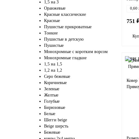
1,5 на 3
Оранжевые
0,60 
Красные классические
751 
Красные
Пушистые прикроватные
Тонкие
Ку
Пушистые в детскую
Пушистые
Монохромные с коротким ворсом
Монохромные гладкие
1,5 на 1,5
1,2 на 1,2
Серо бежевые
Ковер
Коричневые
Прямо
Зеленые
Желтые
Голубые
Бирюзовые
Белые
Шегги beige
Beige шерсть
Бежевые
Размер
ковры 2х4 метра