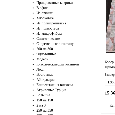
Прикроватные коврики
В офис
Из овчины
Хлопковые
Из полипропилена
Из полиэстера
Из микрофибры
Синтетические
Современные в гостиную
200 на 300
Однотонные
Модерн
Ковер
Классические для гостиной
Прямо
Лофт
Восточные
Размер
Абстракция
1,35 
Египетские из вискозы
Акриловые Турция
15 3
Большие
150 на 150
2 на 3
Ку
250 на 350