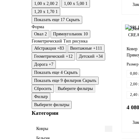
1,00 x 2,00
2
1,00 x 5,00
1
Зак
1,20 x 1,70
1
Показать еще 17
Скрыть
Форма
Овал
2
Прямоугольник
10
Геометрический
Тип рисунка
Абстракция
+83
Винтажные
+111
Ковер
Прямо
Геометрический
+12
Детский
+34
Размер
Дорога
+7
Показать еще 4
Скрыть
0,80 
Показать еще 9 фильтров
Скрыть
2,00 
Сбросить
Выберите фильтры
2,40 
Фильтр
Выберите фильтры
4 08
Категории
Зак
Ковры
Бельгия