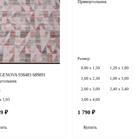
Прямоугольник
Размер:
0,80 x 1,50
1,20 x 1,80
 GENOVA 938483 689891
1,60 x 2,30
1,00 x 5,00
угольник
2,00 x 3,00
2,40 x 3,40
:
x 1,95
3,00 x 4,00
69 ₽
1 790 ₽
пить
Купить