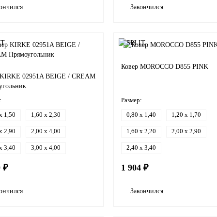
ончился
Закончился
Ковер MOROCCO D855 PINK
 KIRKE 02951A BEIGE / CREAM
угольник
:
Размер:
x 1,50
1,60 x 2,30
0,80 x 1,40
1,20 x 1,70
x 2,90
2,00 x 4,00
1,60 x 2,20
2,00 x 2,90
x 3,40
3,00 x 4,00
2,40 x 3,40
0 ₽
1 904 ₽
ончился
Закончился