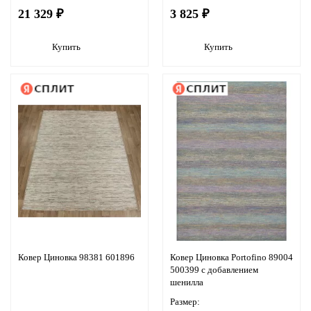
21 329 ₽
3 825 ₽
Купить
Купить
Ковер Циновка 98381 601896
Ковер Циновка Portofino 89004
500399 с добавлением
шенилла
Размер: