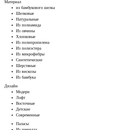
Материал
из бамбукового шелка
Шелковые
Натуральные
Из полиамида
Из овчины
Хлопковые
Из полипропилена
Из полиэстера
Из микрофибры
Синтетические
Шерстяные
Из вискозы
Из бамбука
Дизайн
Модерн
Лофт
Восточные
Детские
Современные
Паласы
Из шенилла