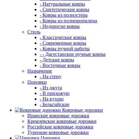
- Натуральные ковры
- Синтетические ковры
- Ковры из полиэстера
- Ковры из полипропилена
- Недорогие ковры
Стиль
- Классические ковры
- Современные ковры
- Ковры ручной работы
- - Дагестанские ручные ковры
- Детские ковры
- Восточные ковры
Назначение
- На стену
Циновки
- Из джута
- В прихожую
- На кухню
- Бельгийские
Ковровые дорожки
Иранские ковровые дорожки
Кремлевские ковровые дорожки
Российские ковровые дорожки
Турецкие ковровые дорожки
Циновки