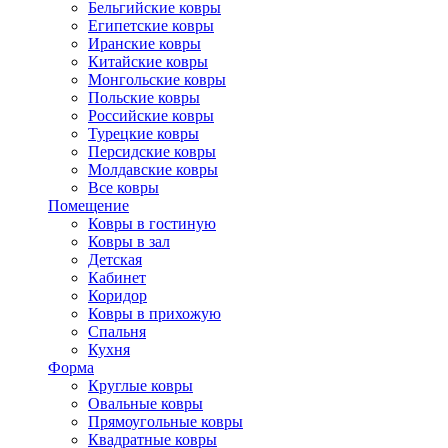
Бельгийские ковры
Египетские ковры
Иранские ковры
Китайские ковры
Монгольские ковры
Польские ковры
Российские ковры
Турецкие ковры
Персидские ковры
Молдавские ковры
Все ковры
Помещение
Ковры в гостиную
Ковры в зал
Детская
Кабинет
Коридор
Ковры в прихожую
Спальня
Кухня
Форма
Круглые ковры
Овальные ковры
Прямоугольные ковры
Квадратные ковры