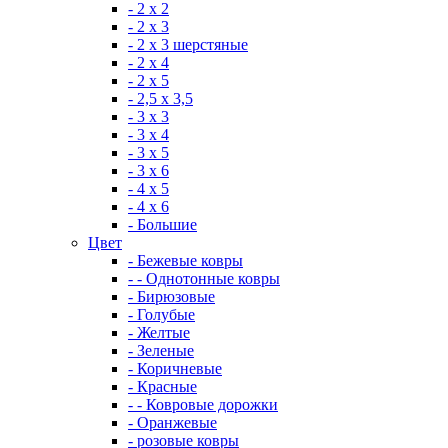
- 2 х 2
- 2 х 3
- 2 х 3 шерстяные
- 2 х 4
- 2 х 5
- 2,5 х 3,5
- 3 х 3
- 3 х 4
- 3 х 5
- 3 х 6
- 4 х 5
- 4 х 6
- Большие
Цвет
- Бежевые ковры
- - Однотонные ковры
- Бирюзовые
- Голубые
- Желтые
- Зеленые
- Коричневые
- Красные
- - Ковровые дорожки
- Оранжевые
- розовые ковры