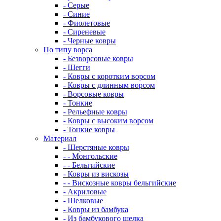
- Серые
- Синие
- Фиолетовые
- Сиреневые
- Черные ковры
По типу ворса
- Безворсовые ковры
- Шегги
- Ковры с коротким ворсом
- Ковры с длинным ворсом
- Ворсовые ковры
- Тонкие
- Рельефные ковры
- Ковры с высоким ворсом
- Тонкие ковры
Материал
- Шерстяные ковры
- - Монгольские
- - Бельгийские
- Ковры из вискозы
- - Вискозные ковры бельгийские
- Акриловые
- Шелковые
- Ковры из бамбука
- Из бамбукового шелка