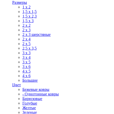
Размеры
1 х 2
1,5 х 1,5
1,5 х 2,3
1,5 х 3
2 х 2
2 х 3
2 х 3 шерстяные
2 х 4
2 х 5
2,5 х 3,5
3 х 3
3 х 4
3 х 5
3 х 6
4 х 5
4 х 6
Большие
Цвет
Бежевые ковры
- Однотонные ковры
Бирюзовые
Голубые
Желтые
Зеленые