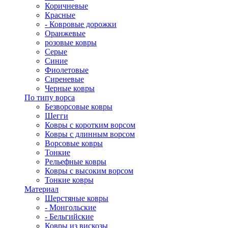
Коричневые
Красные
- Ковровые дорожки
Оранжевые
розовые ковры
Серые
Синие
Фиолетовые
Сиреневые
Черные ковры
По типу ворса
Безворсовые ковры
Шегги
Ковры с коротким ворсом
Ковры с длинным ворсом
Ворсовые ковры
Тонкие
Рельефные ковры
Ковры с высоким ворсом
Тонкие ковры
Материал
Шерстяные ковры
- Монгольские
- Бельгийские
Ковры из вискозы