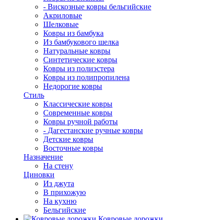
- Вискозные ковры бельгийские
Акриловые
Шелковые
Ковры из бамбука
Из бамбукового шелка
Натуральные ковры
Синтетические ковры
Ковры из полиэстера
Ковры из полипропилена
Недорогие ковры
Стиль
Классические ковры
Современные ковры
Ковры ручной работы
- Дагестанские ручные ковры
Детские ковры
Восточные ковры
Назначение
На стену
Циновки
Из джута
В прихожую
На кухню
Бельгийские
Ковровые дорожки