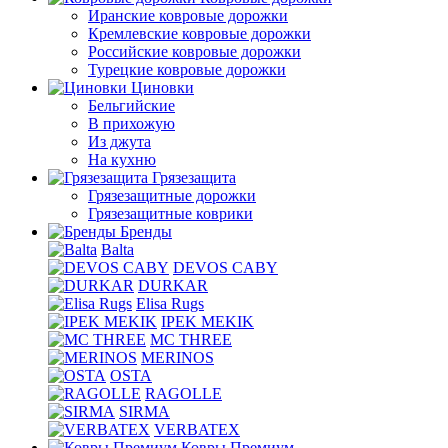
Иранские ковровые дорожки
Кремлевские ковровые дорожки
Российские ковровые дорожки
Турецкие ковровые дорожки
Циновки
Бельгийские
В прихожую
Из джута
На кухню
Грязезащита
Грязезащитные дорожки
Грязезащитные коврики
Бренды
Balta
DEVOS CABY
DURKAR
Elisa Rugs
IPEK MEKIK
MC THREE
MERINOS
OSTA
RAGOLLE
SIRMA
VERBATEX
Ковры Премиум