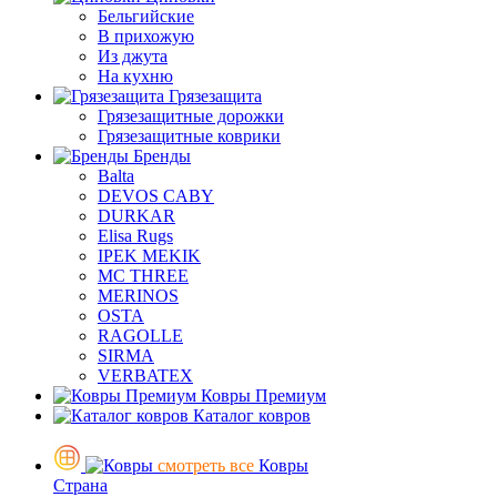
Бельгийские
В прихожую
Из джута
На кухню
Грязезащита
Грязезащитные дорожки
Грязезащитные коврики
Бренды
Balta
DEVOS CABY
DURKAR
Elisa Rugs
IPEK MEKIK
MC THREE
MERINOS
OSTA
RAGOLLE
SIRMA
VERBATEX
Ковры Премиум
Каталог ковров
смотреть все
Ковры
Страна