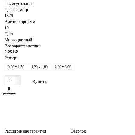
Прямоугольник
Цена за метр
1876
Высота ворса мм.
10
Цвет
Многоцветный
Все характеристики
2 251 ₽
Размер:
0,80 x 1,50
1,20 x 1,80
2,00 x 3,00
Купить
В
В
сравнение
закладки
Расширенная гарантия
Оверлок