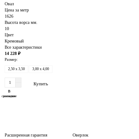
Овал
Цена за метр
1626
Высота ворса мм.
10
Цвет
Кремовый
Все характеристики
14 228 ₽
Размер:
2,50 x 3,50
3,00 x 4,00
Купить
В
В
сравнение
закладки
Расширенная гарантия
Оверлок