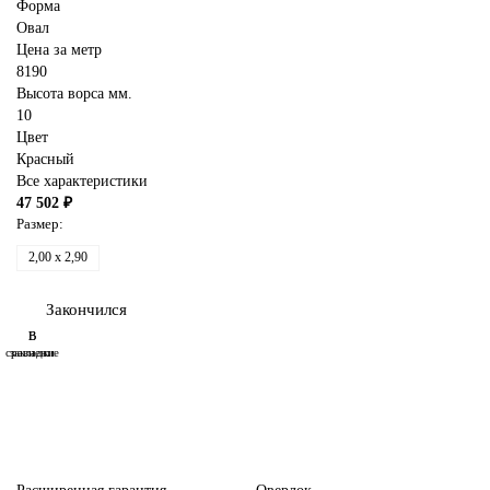
Форма
Овал
Цена за метр
8190
Высота ворса мм.
10
Цвет
Красный
Все характеристики
47 502 ₽
Размер:
2,00 x 2,90
Закончился
В
В
сравнение
закладки