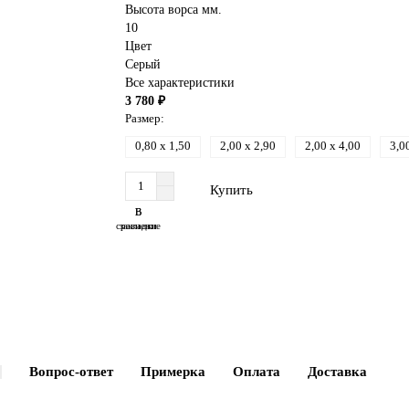
Высота ворса мм.
10
Цвет
Серый
Все характеристики
3 780 ₽
Размер:
0,80 x 1,50
2,00 x 2,90
2,00 x 4,00
3,0
Купить
В
В
сравнение
закладки
Вопрос-ответ
Примерка
Оплата
Доставка