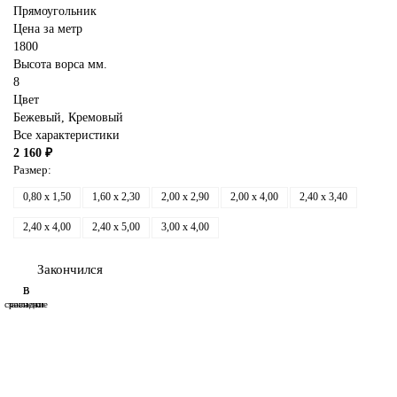
Прямоугольник
Цена за метр
1800
Высота ворса мм.
8
Цвет
Бежевый
, Кремовый
Все характеристики
2 160 ₽
Размер:
0,80 x 1,50
1,60 x 2,30
2,00 x 2,90
2,00 x 4,00
2,40 x 3,40
2,40 x 4,00
2,40 x 5,00
3,00 x 4,00
Закончился
В
В
сравнение
закладки