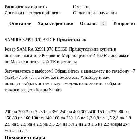
Расширенная гарантия
Оверлок
Доставка на следующий день
Оплата при получении
Описание
Характеристики
Отзывы
Вопрос-отве
0
SAMIRA 32991 070 BEIGE Прямоугольник
Ковер SAMIRA 32991 070 BEIGE Прямоугольник купить в
интернет-магазине Ковровый Мир по цене от 2 160 ₽ с доставкой
по Москве и отправкой ТК в регионы.
Затрудняетесь с выбором? Обращайтесь к менеджеру по телефону +7
(929)577-36-77, на этом же номере есть Whatsapp и вам
помогут выбрать оптимальную модель из всего многообразия
товаров раздела Ковры Samira.
200 на 300
2 на 3
250 на 350
250 на 400
300х400
150 на 230
80 на
150
80 на 160
100 на 140
160 на 230
1,6 на 2,3
0,8 на 1,5
2,8 на 3,8
2,5 на 5
2,5 на 4
2,5 на 3,5
2,4 на 3,4
2 на 2,8
1,5 на 2,3
ковры 2х4
метра
3 на 4
Похожие товары