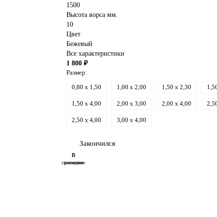
1500
Высота ворса мм.
10
Цвет
Бежевый
Все характеристики
1 800 ₽
Размер:
0,80 x 1,50
1,00 x 2,00
1,50 x 2,30
1,5
1,50 x 4,00
2,00 x 3,00
2,00 x 4,00
2,5
2,50 x 4,00
3,00 x 4,00
Закончился
В
В
сравнение
закладки