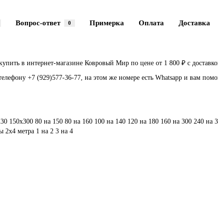
Вопрос-ответ
Примерка
Оплата
Доставка
0
ь в интернет-магазине Ковровый Мир по цене от 1 800 ₽ с доставкой
телефону +7 (929)577-36-77, на этом же номере есть Whatsapp и вам пом
230
150х300
80 на 150
80 на 160
100 на 140
120 на 180
160 на 300
240 на 
ы 2х4 метра
1 на 2
3 на 4
угольник