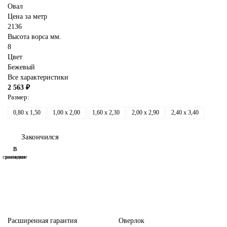
Овал
Цена за метр
2136
Высота ворса мм.
8
Цвет
Бежевый
Все характеристики
2 563 ₽
Размер:
0,80 x 1,50
1,00 x 2,00
1,60 x 2,30
2,00 x 2,90
2,40 x 3,40
Закончился
В
В
сравнение
закладки
Расширенная гарантия
Оверлок