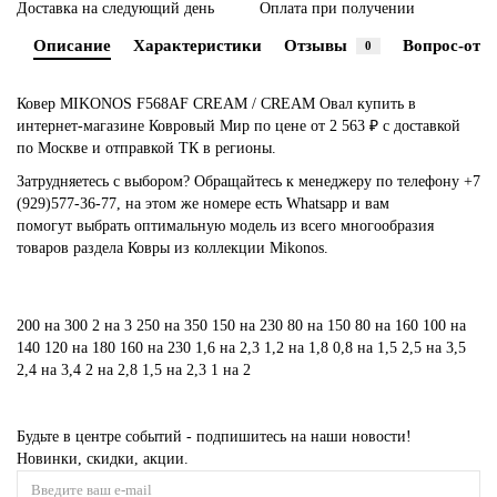
Доставка на следующий день
Оплата при получении
Описание
Характеристики
Отзывы
Вопрос-отве
0
Ковер MIKONOS F568AF CREAM / CREAM Овал купить в
интернет-магазине Ковровый Мир по цене от 2 563 ₽ с доставкой
по Москве и отправкой ТК в регионы.
Затрудняетесь с выбором? Обращайтесь к менеджеру по телефону
+7
(929)577-36-77
, на этом же номере есть
Whatsapp
и вам
помогут выбрать оптимальную модель из всего многообразия
товаров раздела Ковры из коллекции Mikonos.
200 на 300
2 на 3
250 на 350
150 на 230
80 на 150
80 на 160
100 на
140
120 на 180
160 на 230
1,6 на 2,3
1,2 на 1,8
0,8 на 1,5
2,5 на 3,5
2,4 на 3,4
2 на 2,8
1,5 на 2,3
1 на 2
Будьте в центре событий - подпишитесь на наши новости!
Новинки, скидки, акции.