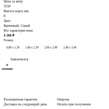
Цена за метр
3550
Высота ворса мм.
8
Цвет
Кремовый,
Серый
Все характеристики
4 260 ₽
Размер:
0,80 x 1,50
1,60 x 2,30
2,00 x 2,90
2,40 x 3,40
Закончился
В
В
сравнение
закладки
Расширенная гарантия
Оверлок
Доставка на следующий день
Оплата при получении